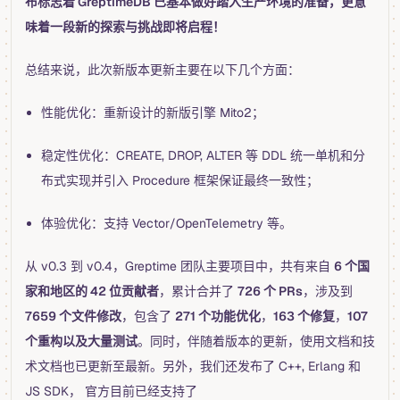
布标志着 GreptimeDB 已基本做好踏入生产环境的准备，更意
味着一段新的探索与挑战即将启程！
总结来说，此次新版本更新主要在以下几个方面：
性能优化：重新设计的新版引擎 Mito2；
稳定性优化：CREATE, DROP, ALTER 等 DDL 统一单机和分
布式实现并引入 Procedure 框架保证最终一致性；
体验优化：支持 Vector/OpenTelemetry 等。
从 v0.3 到 v0.4，Greptime 团队主要项目中，共有来自
6 个国
家和地区的 42 位贡献者
，累计合并了
726 个 PRs
，涉及到
7659 个文件修改
，包含了
271 个功能优化
，
163 个修复
，
107
个重构以及大量测试
。同时，伴随着版本的更新，使用文档和技
术文档也已更新至最新。另外，我们还发布了 C++, Erlang 和
JS SDK， 官方目前已经支持了