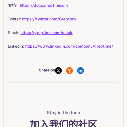
文档：
https://docs.greptime.cn/
Twitter:
https://twitter.com/Greptime
Slack:
https://greptime.com/slack
LinkedIn:
https://www.linkedin.com/company/greptime/
Share on
Stay in the loop
加入我们的社区