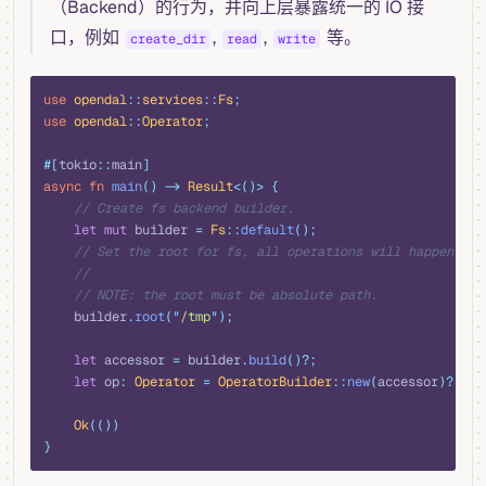
（Backend）的行为，并向上层暴露统一的 IO 接
口，例如
,
,
等。
create_dir
read
write
rust
use
 opendal
::
services
::
Fs
;
use
 opendal
::
Operator
;
#[
tokio
::
main
]
async
 fn
 main
()
 ->
 Result
<()>
 {
    // Create fs backend builder.
    let
 mut
 builder 
=
 Fs
::
default
();
    // Set the root for fs, all operations will happen und
    //
    // NOTE: the root must be absolute path.
    builder
.
root
(
"
/tmp
"
);
    let
 accessor 
=
 builder
.
build
()?;
    let
 op
:
 Operator
 =
 OperatorBuilder
::
new
(
accessor
)?.
fin
    Ok
(())
}