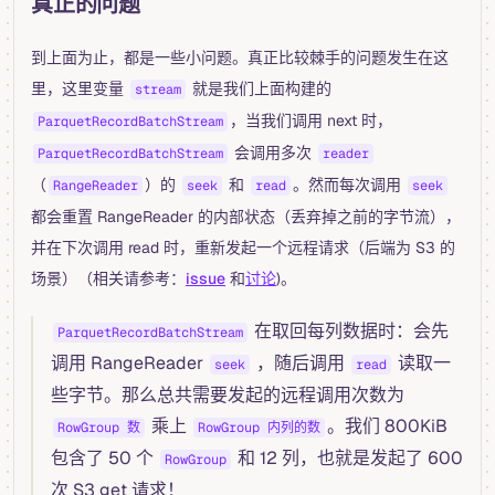
真正的问题
到上面为止，都是一些小问题。真正比较棘手的问题发生在这
里，这里变量
就是我们上面构建的
stream
，当我们调用 next 时，
ParquetRecordBatchStream
会调用多次
ParquetRecordBatchStream
reader
（
）的
和
。然而每次调用
RangeReader
seek
read
seek
都会重置 RangeReader 的内部状态（丢弃掉之前的字节流），
并在下次调用 read 时，重新发起一个远程请求（后端为 S3 的
场景）（相关请参考：
issue
和
讨论
)。
在取回每列数据时：会先
ParquetRecordBatchStream
调用 RangeReader
，随后调用
读取一
seek
read
些字节。那么总共需要发起的远程调用次数为
乘上
。我们 800KiB
RowGroup 数
RowGroup 内列的数
包含了 50 个
和 12 列，也就是发起了 600
RowGroup
次 S3 get 请求！