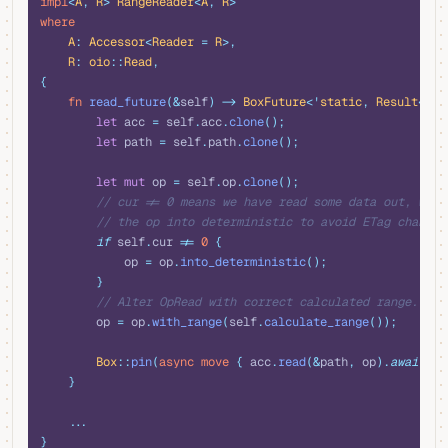
impl
<
A
,
 R
>
 RangeReader
<
A
,
 R
>
where
    A
:
 Accessor
<
Reader
 =
 R
>,
    R
:
 oio
::
Read
,
{
    fn
 read_future
(&
self
)
 ->
 BoxFuture
<'
static
,
 Result
<(
Rp
        let
 acc 
=
 self
.
acc
.
clone
();
        let
 path 
=
 self
.
path
.
clone
();
        let
 mut
 op 
=
 self
.
op
.
clone
();
        // cur != 0 means we have read some data out, we s
        // the op into deterministic to avoid ETag changes
        if
 self
.
cur 
!=
 0
 {
            op 
=
 op
.
into_deterministic
();
        }
        // Alter OpRead with correct calculated range.
        op 
=
 op
.
with_range
(
self
.
calculate_range
());
        Box
::
pin
(
async
 move
 {
 acc
.
read
(&
path
,
 op
).
await
 })
    }
    ...
}