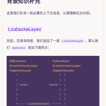
背景知识补充
这里我们补充一些必要的上下文信息，以便理解后文内容。
LruCacheLayer
目前，在查询场景，我们追加了一层
，那么我
LruCacheLayer
们
就如下图所示：
Operator
rust
S3Accessor
                FsAccessor
ErrorContextLayer
         ErrorContextLayer
CompleteLayer
             CompleteLayer
    ^
                         ^
  |
    |
                         |
  |
    |
`inner`           `cache`
|
  |
    |
                         |
  |
    |
                         |
  |
    |
                         |
  |
    +-----
 LruCacheLayer
 -----+
  |