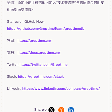
见你！添加小助手微信即可加入“技术交流群”与志同道合的朋友
们面对面交流哦~
Star us on GitHub Now:
https://github.com/GreptimeTeam/greptimedb
官网：
https://greptime.cn/
文档：
https://docs.greptime.cn/
Twitter:
https://twitter.com/Greptime
Slack:
https://greptime.com/slack
LinkedIn:
https://www.linkedin.com/company/greptime/
Share on