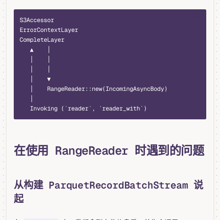
plain
S3Accessor
ErrorContextLayer
CompleteLayer
   ▲    │
   │    │
   │    │
   │    ▼
   │    RangeReader::new(IncomingAsyncBody)
   │
   Invoking (`reader`, `reader_with`)
在使用 RangeReader 时遇到的问题
从构建 ParquetRecordBatchStream 说
起