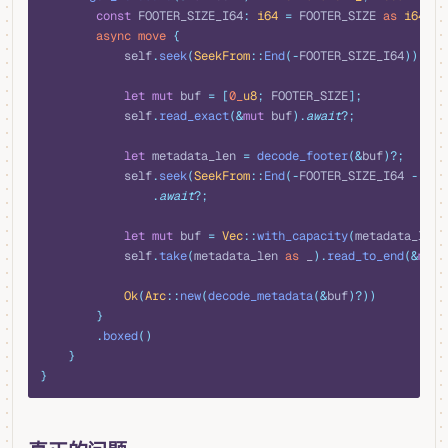
        const
 FOOTER_SIZE_I64
:
 i64
 =
 FOOTER_SIZE 
as
 i64
;
        async
 move
 {
            self
.
seek
(
SeekFrom
::
End
(-
FOOTER_SIZE_I64
)).
awa
            let
 mut
 buf 
=
 [
0_
u8
;
 FOOTER_SIZE
];
            self
.
read_exact
(&
mut
 buf
).
await
?;
            let
 metadata_len 
=
 decode_footer
(&
buf
)?;
            self
.
seek
(
SeekFrom
::
End
(-
FOOTER_SIZE_I64 
-
 met
                .
await
?;
            let
 mut
 buf 
=
 Vec
::
with_capacity
(
metadata_len
)
            self
.
take
(
metadata_len 
as
 _
).
read_to_end
(&
mut
 
            Ok
(
Arc
::
new
(
decode_metadata
(&
buf
)?))
        }
        .
boxed
()
    }
}