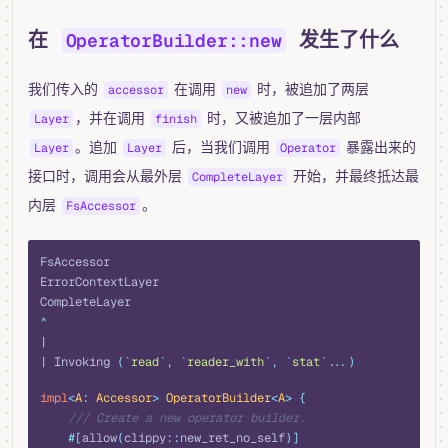
在
发生了什么
OperatorBuilder::new
我们传入的
在调用
时，被追加了两层
accessor
new
，并在调用
时，又被追加了一层内部
Layer
finish
。追加
后，当我们调用
暴露出来的
Layer
Layer
Operator
接口时，调用会从最外层
开始，并最终抵达最
CompleteLayer
内层
。
FsAccessor
go
FsAccessor
ErrorContextLayer
CompleteLayer
^
|
|
 Invoking 
(
`
read
`
,
 `
reader_with
`
,
 `
stat
`
...)
rust
impl
<
A
:
 Accessor
>
 OperatorBuilder
<
A
>
 {
    /// Create a new operator builder.
    #[
allow
(
clippy
::
new_ret_no_self
)]