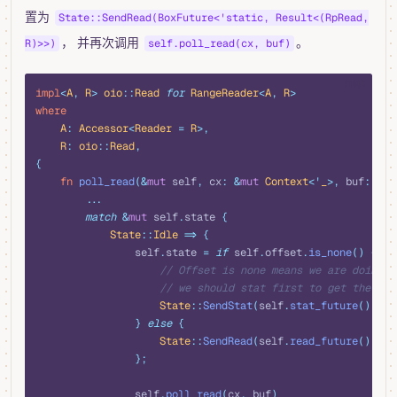
置为
State::SendRead(BoxFuture<'static, Result<(RpRead,
， 并再次调用
。
R)>>)
self.poll_read(cx, buf)
rust
impl
<
A
,
 R
>
 oio
::
Read
 for
 RangeReader
<
A
,
 R
>
where
    A
:
 Accessor
<
Reader
 =
 R
>,
    R
:
 oio
::
Read
,
{
    fn
 poll_read
(&
mut
 self
,
 cx
:
 &
mut
 Context
<'
_
>,
 buf
:
 &
mu
        ...
        match
 &
mut
 self
.
state 
{
            State
::
Idle
 =>
 {
                self
.
state 
=
 if
 self
.
offset
.
is_none
()
 {
                    // Offset is none means we are doing t
                    // we should stat first to get the cor
                    State
::
SendStat
(
self
.
stat_future
())
                }
 else
 {
                    State
::
SendRead
(
self
.
read_future
())
                };
                self
.
poll_read
(
cx
,
 buf
)