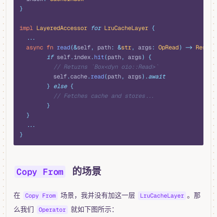
}
impl
 LayeredAccessor
 for
 LruCacheLayer
 {
  ...
  async
 fn
 read
(&
self
,
 path
:
 &
str
,
 args
:
 OpRead
)
 ->
 Result
        if
 self
.
index
.
hit
(
path
,
 args
)
 {
          // Returns `Box<dyn oio::Read>`
          self
.
cache
.
read
(
path
,
 args
).
await
        }
 else
 {
          // Fetches cache and stores...
        }
  }
  ...
}
的场景
Copy From
在
场景，我并没有加这一层
。那
Copy From
LruCacheLayer
么我们
就如下图所示：
Operator