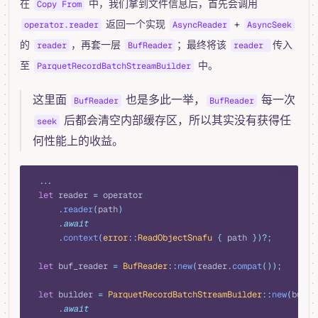
在
中，我们拿到文件信息后，首先会调用
Copy From
返回一个实现
+
operator.reader
AsyncReader
AsyncSeek
的
，再套一层
；最终将该
传入
reader
BufReader
reader
至
中。
ParquetRecordBatchStreamBuilder
这里面
也是多此一举，
每一次
BufReader
BufReader
后都会清空内部缓存区，所以其实没有获得任
seek
何性能上的收益。
rust
  ...
  let
 reader 
=
 operator
      .
reader
(
path
)
      .
await
      .
context
(
error
::
ReadObjectSnafu
 {
 path 
})?;
  let
 buf_reader 
=
 BufReader
::
new
(
reader
.
compat
());
  let
 builder 
=
 ParquetRecordBatchStreamBuilder
::
new
(
buf_r
      .
await