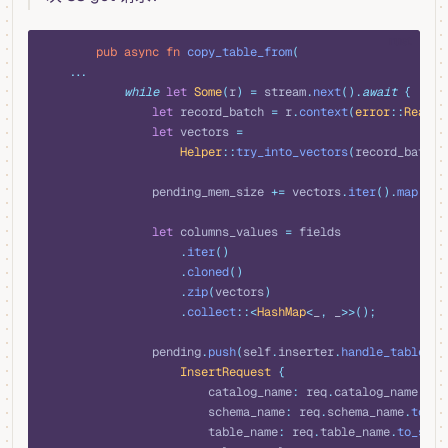
rust
        pub
 async
 fn
 copy_table_from
(
    ...
            while
 let
 Some
(
r
)
 =
 stream
.
next
().
await
 {
                let
 record_batch 
=
 r
.
context
(
error
::
ReadDf
                let
 vectors 
=
                    Helper
::
try_into_vectors
(
record_batch
.
                pending_mem_size 
+=
 vectors
.
iter
().
map
(|
v
|
                let
 columns_values 
=
 fields
                    .
iter
()
                    .
cloned
()
                    .
zip
(
vectors
)
                    .
collect
::<
HashMap
<
_
,
 _
>>();
                pending
.
push
(
self
.
inserter
.
handle_table_in
                    InsertRequest
 {
                        catalog_name
:
 req
.
catalog_name
.
to_
                        schema_name
:
 req
.
schema_name
.
to_st
                        table_name
:
 req
.
table_name
.
to_stri