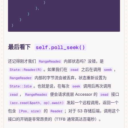
                }
            },
        }
    }
}
最后看下
self.poll_seek()
还记得刚才我们
内部状态吗？没错，是
RangeReader
。如果我们在
之后在调用
，
State::Reader(R)
read
seek
内部的字节流会被丢弃，状态重新设置为
RangeReader
。也就是说，在每次
调用后再次调用
State::Idle
seek
，
便会请求底层 Accessor 的
接口
read
RangeReader
read
发起一个远程调用，返回一个
(acc.read(&path, op).await)
包含
的
；对于 S3 存储后端，调用这个
[Pos, size)
Reader
接口的开销是非常昂贵的（TTFB 通常高达百毫秒）。