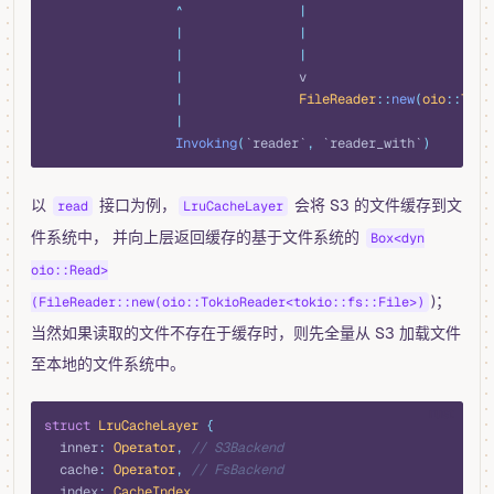
                 ^
               |
                 |
               |
                 |
               |
                 |
               v
                 |
               FileReader
::
new
(
oio
::
Toki
                 |
                 Invoking
(
`reader`
,
 `reader_with`
)
以
接口为例，
会将 S3 的文件缓存到文
read
LruCacheLayer
件系统中， 并向上层返回缓存的基于文件系统的
Box<dyn
oio::Read>
)；
(FileReader::new(oio::TokioReader<tokio::fs::File>)
当然如果读取的文件不存在于缓存时，则先全量从 S3 加载文件
至本地的文件系统中。
rust
struct
 LruCacheLayer
 {
  inner
:
 Operator
,
 // S3Backend
  cache
:
 Operator
,
 // FsBackend
  index
:
 CacheIndex