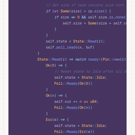
                // Set size if read returns size hint.
                if
 let
 Some
(
size
)
 =
 rp
.
size
()
 {
                    if
 size 
!=
 0
 &&
 self
.
size
.
is_none
()
 {
                        self
.
size 
=
 Some
(
size 
+
 self
.
cur
);
                    }
                }
                self
.
state 
=
 State
::
Read
(
r
);
                self
.
poll_read
(
cx
,
 buf
)
            }
            State
::
Read
(
r
)
 =>
 match
 ready!
(
Pin
::
new
(
r
).
pol
                Ok
(
0
)
 =>
 {
                    // Reset state to Idle after all data 
                    self
.
state 
=
 State
::
Idle
;
                    Poll
::
Ready
(
Ok
(
0
))
                }
                Ok
(
n
)
 =>
 {
                    self
.
cur 
+=
 n 
as
 u64
;
                    Poll
::
Ready
(
Ok
(
n
))
                }
                Err
(
e
)
 =>
 {
                    self
.
state 
=
 State
::
Idle
;
                    Poll
::
Ready
(
Err
(
e
))