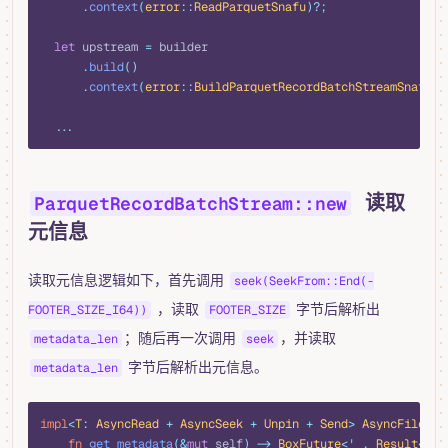
      .
context
(
error
::
ReadParquetSnafu
)?;
  let
 upstream 
=
 builder
      .
build
()
      .
context
(
error
::
BuildParquetRecordBatchStreamSnafu
)?
  ...
读取
ParquetRecordBatchStream::new
元信息
读取元信息逻辑如下，首先调用
seek(SeekFrom::End(-
，读取
字节后解析出
FOOTER_SIZE_I64))
FOOTER_SIZE
；随后再一次调用
，并读取
metadata_len
seek
字节后解析出元信息。
metadata_len
rust
impl
<
T
:
 AsyncRead
 +
 AsyncSeek
 +
 Unpin
 +
 Send
>
 AsyncFileRea
    fn
 get_metadata
(&
mut
 self
)
 ->
 BoxFuture
<'
_
,
 Result
<
Arc