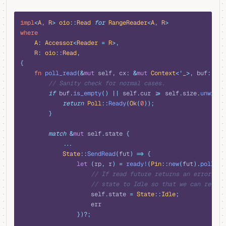
rust
impl
<
A
,
 R
>
 oio
::
Read
 for
 RangeReader
<
A
,
 R
>
where
    A
:
 Accessor
<
Reader
 =
 R
>,
    R
:
 oio
::
Read
,
{
    fn
 poll_read
(&
mut
 self
,
 cx
:
 &
mut
 Context
<'
_
>,
 buf
:
 &
mu
        // Sanity check for normal cases.
        if
 buf
.
is_empty
()
 ||
 self
.
cur 
>=
 self
.
size
.
unwrap_
            return
 Poll
::
Ready
(
Ok
(
0
));
        }
        match
 &
mut
 self
.
state 
{
            ...
            State
::
SendRead
(
fut
)
 =>
 {
                let
 (
rp
,
 r
)
 =
 ready!
(
Pin
::
new
(
fut
).
poll
(
cx
                    // If read future returns an error, we
                    // state to Idle so that we can retry 
                    self
.
state 
=
 State
::
Idle
;
                    err
                })?;