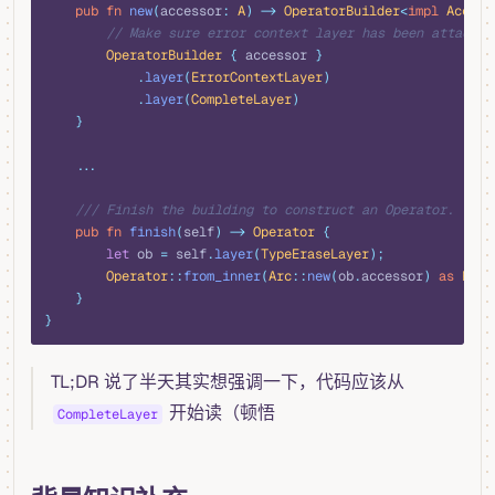
    pub
 fn
 new
(
accessor
:
 A
)
 ->
 OperatorBuilder
<
impl
 Access
        // Make sure error context layer has been attached
        OperatorBuilder
 {
 accessor 
}
            .
layer
(
ErrorContextLayer
)
            .
layer
(
CompleteLayer
)
    }
    ...
    /// Finish the building to construct an Operator.
    pub
 fn
 finish
(
self
)
 ->
 Operator
 {
        let
 ob 
=
 self
.
layer
(
TypeEraseLayer
);
        Operator
::
from_inner
(
Arc
::
new
(
ob
.
accessor
)
 as
 Fuse
    }
}
TL;DR 说了半天其实想强调一下，代码应该从
开始读（顿悟
CompleteLayer