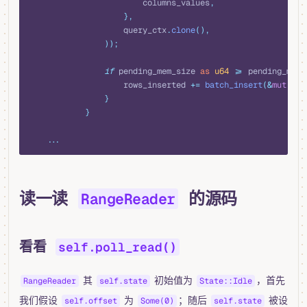
                        columns_values
,
                    },
                    query_ctx
.
clone
(),
                ));
                if
 pending_mem_size 
as
 u64
 >=
 pending_mem_
                    rows_inserted 
+=
 batch_insert
(&
mut
 pen
                }
            }
    ...
读一读
的源码
RangeReader
看看
self.poll_read()
其
初始值为
，首先
RangeReader
self.state
State::Idle
我们假设
为
；随后
被设
self.offset
Some(0)
self.state