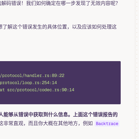
抛出解码错误！我们如何确定在哪一步发现了无效内容呢？
果我们想了解这个错误发生的具体位置，以及应该如何处理这
bash
/protocol/handler.rs:89:22
protocol/loop.rs:254:14
at
 src/protocol/codec.rs:90:14
人能够从错误中获取到什么信息。上面这个错误报告的
这非常直观，而且你大概在其他地方，例如
Backtrace