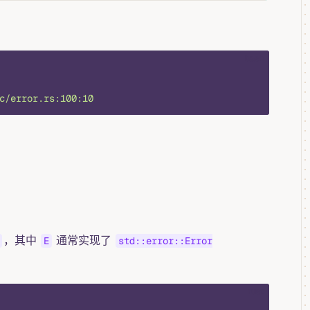
bash
c/error.rs:100:10
，其中
通常实现了
E
std::error::Error
rust