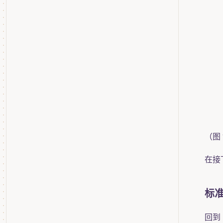
（图 
在接
标准
回到