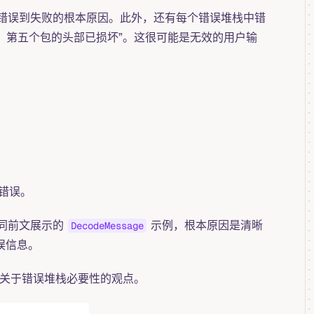
错误到失败的根本原因。此外，还有每个错误堆栈中错
a'，第五个包的头部已损坏”。这很可能是无效的用户输
错误。
同前文展示的
示例，根本原因是清晰
DecodeMessage
错误信息。
关于错误堆栈必要性的观点。