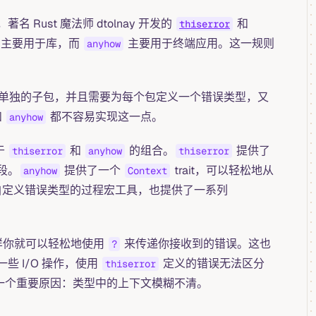
ust 魔法师 dtolnay 开发的
和
thiserror
主要用于库，而
主要用于终端应用。这一规则
anyhow
为几个单独的子包，并且需要为每个包定义一个错误类型，又
和
都不容易实现这一点。
anyhow
于
和
的组合。
提供了
thiserror
anyhow
thiserror
段。
提供了一个
trait，可以轻松地从
anyhow
Context
定义错误类型的过程宏工具，也提供了一系列
，这样你就可以轻松地使用
来传递你接收到的错误。这也
?
 I/O 操作，使用
定义的错误无法区分
thiserror
一个重要原因：类型中的上下文模糊不清。