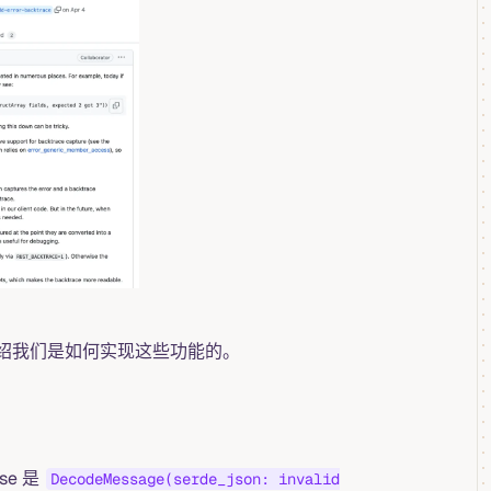
绍我们是如何实现这些功能的。
se 是
DecodeMessage(serde_json: invalid