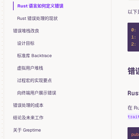
Rust 语言如何定义错误
以下是
Rust 错误处理的现状
0:
 
错误堆栈改良
1:
 
设计目标
2:
 
标准库 Backtrace
虚拟用户堆栈
错
过程宏的实现要点
Ru
向终端用户展示错误
错误处理的成本
在 
trai
结论及未来工作
关于 Greptime
pub