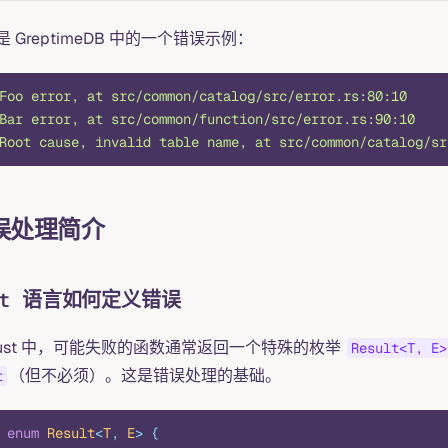
 GreptimeDB 中的一个错误示例：
Foo
 error,
 at
 src/common/catalog/src/error.rs:80:10
Bar
 error,
 at
 src/common/function/src/error.rs:90:10
Root
 cause,
 invalid
 table
 name,
 at
 src/common/catalog/sr
误处理简介
st 语言如何定义错误
Rust 中，可能失败的函数通常返回一个特殊的枚举
Result<T, E>
（但不必须）。这是错误处理的基础。
t
 enum
 Result
<
T
,
 E
>
 {