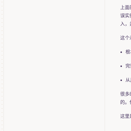
上面
误实
入，
这个
根
完
从
很多
的。
这里