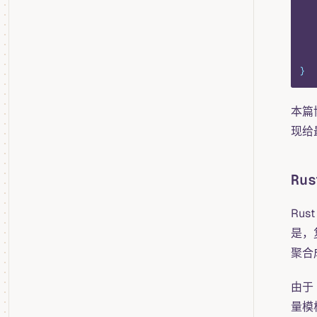
   
   
   
   
}
本篇
现给
Ru
Ru
是，
聚合
由于
量模