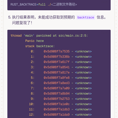
bash
RUST_BACKTRACE
=
full
 ./
<二进制文件路径>
执行结果表明，未能成功获取到预期的
信息。
backtrace
问题复现了！
bash
thread
 '
main
'
 panicked
 at
 src/main.rs:2:5:
        Panic
 here
        stack
 backtrace:
           0:
     0x5d908f7a7535
 -
 <
unknow
n
>
           1:
     0x5d908f7b336b
 -
 <
unknow
n
>
           2:
     0x5d908f7a617f
 -
 <
unknow
n
>
           3:
     0x5d908f7a8541
 -
 <
unknow
n
>
           4:
     0x5d908f7a817e
 -
 <
unknow
n
>
           5:
     0x5d908f7a8fe8
 -
 <
unknow
n
>
           6:
     0x5d908f7a8ed3
 -
 <
unknow
n
>
           7:
     0x5d908f7a7a09
 -
 <
unknow
n
>
           8:
     0x5d908f7a8b94
 -
 <
unknow
n
>
           9:
     0x5d908f7b2753
 -
 <
unknow
n
>
          10:
     0x5d908f7a1e0c
 -
 <
unknow
n
>
          11:
     0x5d908f7a1db3
 -
 <
unknow
n
>
          12:
     0x5d908f7a1da9
 -
 <
unknow
n
>