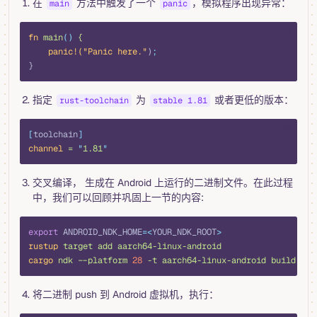
在
方法中触发了一个
，模拟程序出现异常：
main
panic
shell
fn
 main
()
 {
    panic!(
"Panic here."
)
;
}
指定
为
或者更低的版本：
rust-toolchain
stable 1.81
shell
[
toolchain
]
channel
 =
 "
1.81
"
交叉编译， 生成在 Android 上运行的二进制文件。在此过程
中，我们可以回顾并巩固上一节的内容:
bash
export
 ANDROID_NDK_HOME
=<
YOUR_NDK_ROOT
>
rustup
 target
 add
 aarch64-linux-android
cargo
 ndk
 --platform
 28
 -t
 aarch64-linux-android
 build
 --r
将二进制 push 到 Android 虚拟机，执行：