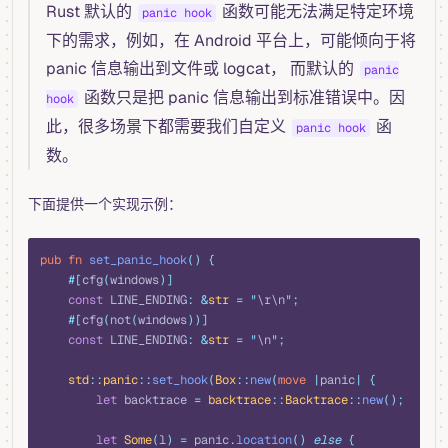
Rust 默认的
函数可能无法满足特定环境
panic hook
下的需求，例如，在 Android 平台上，可能倾向于将
panic 信息输出到文件或 logcat， 而默认的
panic
函数只是把 panic 信息输出到标准错误中。因
hook
此，很多场景下都需要我们自定义
函
panic hook
数。
下面提供一个实现示例：
rust
pub
 fn
 set_panic_hook
()
 {
    #[
cfg
(
windows
)]
    const
 LINE_ENDING
:
 &
str
 =
 "
\r\n
"
;
    #[
cfg
(
not
(
windows
))]
    const
 LINE_ENDING
:
 &
str
 =
 "
\n
"
;
    std
::
panic
::
set_hook
(
Box
::
new
(
move
 |
panic
|
 {
        let
 backtrace 
=
 backtrace
::
Backtrace
::
new
();
        let
 Some
(
l
)
 =
 panic
.
location
()
 else
 {