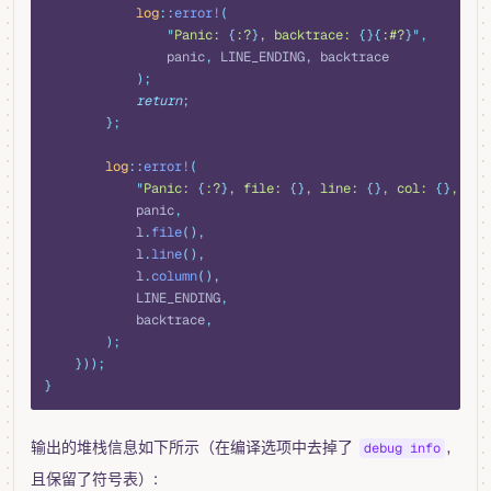
            log
::
error!
(
                "
Panic: 
{
:?
}
, backtrace: 
{}{
:#?
}"
,
                panic
,
 LINE_ENDING
,
 backtrace
            );
            return
;
        };
        log
::
error!
(
            "
Panic: 
{
:?
}
, file: 
{}
, line: 
{}
, col: 
{}
, bac
            panic
,
            l
.
file
(),
            l
.
line
(),
            l
.
column
(),
            LINE_ENDING
,
            backtrace
,
        );
    }));
}
输出的堆栈信息如下所示（在编译选项中去掉了
,
debug info
且保留了符号表）: