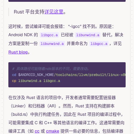
Rust 平台支持
详见这里
。
这时候，尝试编译可能会报错： “-lgcc” 找不到。原因是：
Android NDK 的
已经被
替代，解决
libgcc.a
libunwind.a
方案是复制一份
并重命名为
，详见
libunwind.a
libgcc.a
Rust blog
。
bash
# 具体路径可能随着ndk版本的不同，需要改动。
cd
 $ANDROID_NDK_HOME
/toolchains/llvm/prebuilt/linux-x86_64
cp
 libunwind.a
 libgcc.a
在仅涉及 Rust 语言的项目中，开发者通常需要配置链接器
（Linker）和归档器（AR）。然而，Rust 支持在构建脚本
（build.rs）中执行构建任务，因此在 Rust 项目的编译过程中，
可能需要集成 C 和 C++ 等其他语言的编译工作。这通常需要向
编译工具（如
cc
或
cmake
提供一些必要的信息，包括编译器