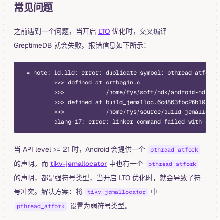
常见问题
之前遇到一个问题，当开启
LTO
优化时，交叉编译
GreptimeDB 就会失败。报错信息如下所示：
  = note: ld.lld: error: duplicate symbol: pthread_atfork
          >>> defined at crtbegin.c
          >>>            /home/fys/soft/ndk/android-ndk-r2
          >>> defined at build_jemalloc.6cd863fbc26b10-cgu
          >>>            /home/fys/source/build_jemalloc/t
          clang-17: error: linker command failed with exit
当 API level >= 21 时，Android 会提供一个
pthread_atfork
的声明。而
tikv-jemallocator
中也有一个
pthread_atfork
的声明，都是强符号类型，当开启 LTO 优化时，就会导致了符
号冲突。解决方案：将
中
tikv-jemallocator
设置为弱符号类型。
pthread_atfork