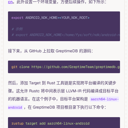
cn
。此外设置一个环境变量，方便后续操作，如下所示：
bash
export
 ANDROID_NDK_HOME
=<
YOUR_NDK_ROOT
>
# 示例
# export ANDROID_NDK_HOME=/home/fys/soft/ndk/android-ndk-r
接下来，从 GitHub 上拉取 GreptimeDB 的源码：
bash
git
 clone
 https://github.com/GreptimeTeam/greptimedb.git
 -
然后，添加 Target 到 Rust 工具链是实现跨平台编译的关键步
骤。这允许 Rustc 将中间表示层 LLVM-IR 代码编译成目标平台
的机器语言。在这个例子中，目标平台架构是
aarch64-linux-
，在 GreptimeDB 项目根目录下执行以下命令：
android
shell
rustup
 target
 add
 aarch64-linux-android