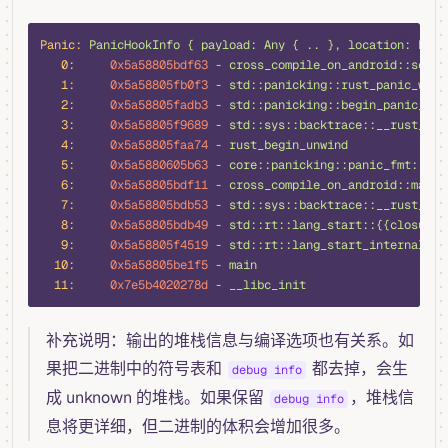
bash
Panic:
 PanicHookInfo
 {
 payload:
 Any
 {
 ..
 },
 location:
 Loca
   0:
     0x5a58805bdf63
 -
 cross_compile_on_android::set_p
   1:
     0x5a58805fb0f3
 -
 std::panicking::rust_panic_with
   2:
     0x5a58805fadb3
 -
 std::panicking::begin_panic_han
   3:
     0x5a58805f9689
 -
 std::sys::backtrace::__rust_end
   4:
     0x5a58805faa74
 -
 rust_begin_unwind
   5:
     0x5a5880605b63
 -
 core::panicking::panic_fmt::h39
   6:
     0x5a58805bdf11
 -
 cross_compile_on_android::main:
   7:
     0x5a58805bdb53
 -
 std::sys::backtrace::__rust_beg
   8:
     0x5a58805bdb49
 -
 std::rt::lang_start::{{closure}
   9:
     0x5a58805f4519
 -
 std::rt::lang_start_internal::h
  10:
     0x5a58805be1f5
 -
 main
  11:
     0x7e5b4020278d
 -
 __libc_init
补充说明：输出的堆栈信息与编译选项也有关系。如
果把二进制中的符号表和
都去掉，会生
debug info
成 unknown 的堆栈。如果保留
，堆栈信
debug info
息将更详细，但二进制的体积会增加很多。