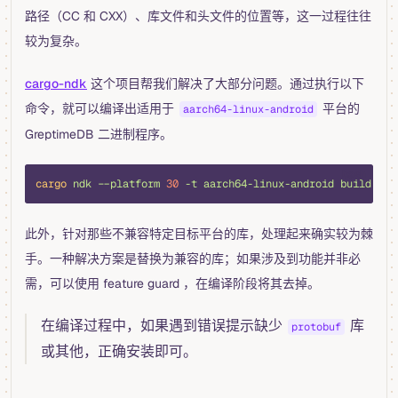
路径（CC 和 CXX）、库文件和头文件的位置等，这一过程往往
较为复杂。
cargo-ndk
这个项目帮我们解决了大部分问题。通过执行以下
命令，就可以编译出适用于
平台的
aarch64-linux-android
GreptimeDB 二进制程序。
bash
cargo
 ndk
 --platform
 30
 -t
 aarch64-linux-android
 build
 --b
此外，针对那些不兼容特定目标平台的库，处理起来确实较为棘
手。一种解决方案是替换为兼容的库；如果涉及到功能并非必
需，可以使用 feature guard ，在编译阶段将其去掉。
在编译过程中，如果遇到错误提示缺少
库
protobuf
或其他，正确安装即可。