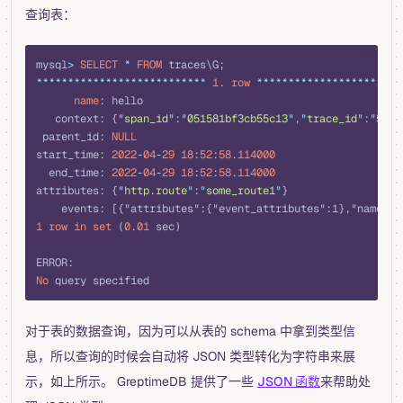
查询表：
sql
mysql
>
 SELECT
 *
 FROM
 traces\G;
***************************
 1
. 
row
 ***********************
      name
: hello
   context: {
"
span_id
"
:
"
051581bf3cb55c13
"
,
"
trace_id
"
:
"
5b8a
 parent_id: 
NULL
start_time: 
2022
-
04
-
29
 18
:
52
:
58
.
114000
  end_time: 
2022
-
04
-
29
 18
:
52
:
58
.
114000
attributes: {
"
http.route
"
:
"
some_route1
"
}
    events: [{"attributes":{"event_attributes":1},"name":"
1
 row
 in
 set
 (
0
.
01
 sec)
ERROR:
No
 query specified
对于表的数据查询，因为可以从表的 schema 中拿到类型信
息，所以查询的时候会自动将 JSON 类型转化为字符串来展
示，如上所示。 GreptimeDB 提供了一些
JSON 函数
来帮助处