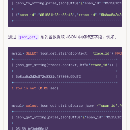
| json_to_string(parse_json(Utf8(
"
{
"
span_id
"
:
"
051581bf3cb5
+
---------------------------------------------------------
| {
"
span_id
"
:
"
051581bf3cb55c13
"
,
"
trace_id
"
:
"
5b8aa5a2d2c872
+
---------------------------------------------------------
通过
系列函数提取 JSON 中的特定字段，例如：
json_get_
sql
mysql
>
 SELECT
 json_get_string(context, 
'
trace_id
'
) 
FROM
 tr
+
--------------------------------------------------+
| json_get_string(traces.context,Utf8(
"
trace_id
"
)) |
+
--------------------------------------------------+
| 5b8aa5a2d2c872e8321cf37308d69df2                 |
+
--------------------------------------------------+
1
 row
 in
 set
 (
0
.
02
 sec)
mysql
>
 select
 json_get_string(parse_json(
'
{"span_id":"0515
+
---------------------------------------------------------
| json_get_string(parse_json(Utf8(
"
{
"
span_id
"
:
"
051581bf3cb
+
---------------------------------------------------------
| 051581bf3cb55c13                                        