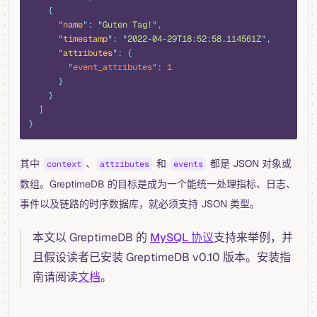
    {
      "
name
"
:
 "
Guten Tag!
"
,
      "
timestamp
"
:
 "
2022-04-29T18:52:58.114561Z
"
,
      "
attributes
"
:
 {
        "
event_attributes
"
:
 1
      }
    }
  ]
}
其中
、
和
都是 JSON 对象或
context
attributes
events
数组。GreptimeDB 的目标是成为一个能统一处理指标、日志、
事件以及链路的时序数据库，就必须支持 JSON 类型。
本文以 GreptimeDB 的
MySQL 协议
支持来举例，并
且假设读者已安装 GreptimeDB v0.10 版本。安装指
南请阅读
文档
。