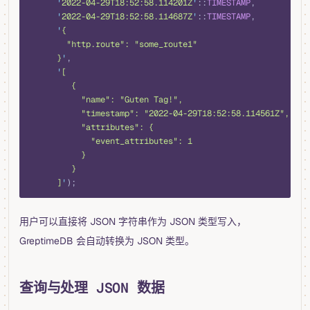
      '
2022-04-29T18:52:58.114201Z
'
::
TIMESTAMP
,
      '
2022-04-29T18:52:58.114687Z
'
::
TIMESTAMP
,
      '
{
        "http.route": "some_route1"
      }
'
,
      '
[
         {
           "name": "Guten Tag!",
           "timestamp": "2022-04-29T18:52:58.114561Z",
           "attributes": {
             "event_attributes": 1
           }
         }
      ]
'
);
用户可以直接将 JSON 字符串作为 JSON 类型写入，
GreptimeDB 会自动转换为 JSON 类型。
查询与处理 JSON 数据