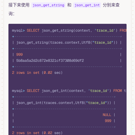
接下来使用
和
分别来查
json_get_string
json_get_int
询：
sql
mysql
>
 SELECT
 json_get_string(context, 
'
trace_id
'
) 
FROM
 tr
+
--------------------------------------------------+
| json_get_string(traces.context,Utf8(
"
trace_id
"
)) |
+
--------------------------------------------------+
| 
999
                                              |
| 5b8aa5a2d2c872e8321cf37308d69df2                 |
+
--------------------------------------------------+
2
 rows
 in
 set
 (
0
.
02
 sec)
mysql
>
 SELECT
 json_get_int(context, 
'
trace_id
'
) 
FROM
 trace
+
-----------------------------------------------+
| json_get_int(traces.context,Utf8(
"
trace_id
"
)) |
+
-----------------------------------------------+
|                                          
NULL
 |
|                                           
999
 |
+
-----------------------------------------------+
2
 rows
 in
 set
 (
0
.
02
 sec)