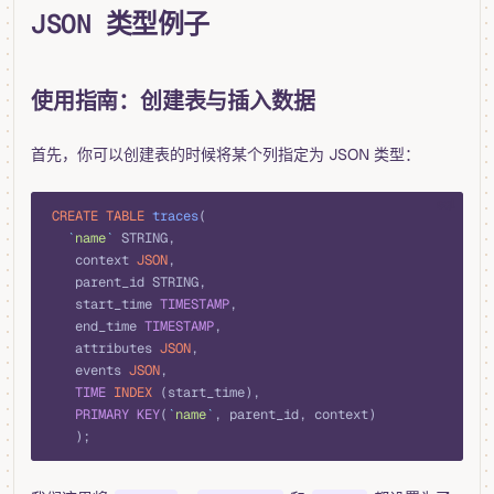
JSON 类型例子
使用指南：创建表与插入数据
首先，你可以创建表的时候将某个列指定为 JSON 类型：
sql
 CREATE
 TABLE
 traces
(
   `
name
`
 STRING, 
    context 
JSON
, 
    parent_id STRING, 
    start_time 
TIMESTAMP
, 
    end_time 
TIMESTAMP
, 
    attributes 
JSON
, 
    events 
JSON
, 
    TIME
 INDEX
 (start_time), 
    PRIMARY KEY
(
`
name
`
, parent_id, context)
    );