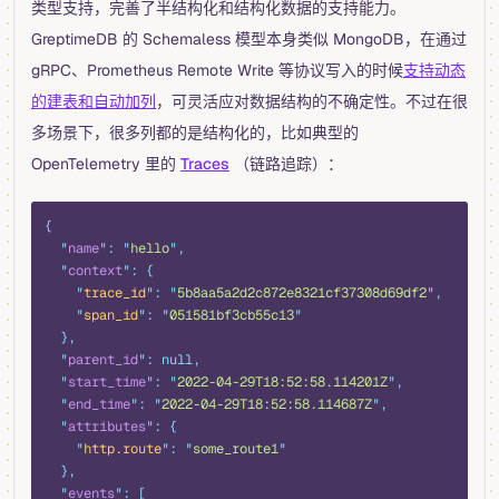
类型支持，完善了半结构化和结构化数据的支持能力。
GreptimeDB 的 Schemaless 模型本身类似 MongoDB，在通过
gRPC、Prometheus Remote Write 等协议写入的时候
支持动态
的建表和自动加列
，可灵活应对数据结构的不确定性。不过在很
多场景下，很多列都的是结构化的，比如典型的
OpenTelemetry 里的
Traces
（链路追踪）：
json
{
  "
name
"
:
 "
hello
"
,
  "
context
"
:
 {
    "
trace_id
"
:
 "
5b8aa5a2d2c872e8321cf37308d69df2
"
,
    "
span_id
"
:
 "
051581bf3cb55c13
"
  },
  "
parent_id
"
:
 null,
  "
start_time
"
:
 "
2022-04-29T18:52:58.114201Z
"
,
  "
end_time
"
:
 "
2022-04-29T18:52:58.114687Z
"
,
  "
attributes
"
:
 {
    "
http.route
"
:
 "
some_route1
"
  },
  "
events
"
:
 [