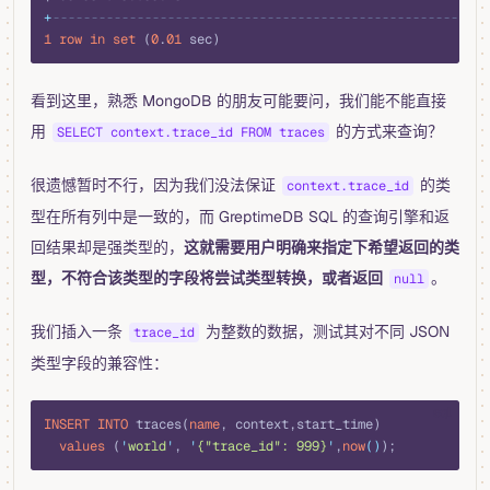
+
---------------------------------------------------------
1
 row
 in
 set
 (
0
.
01
 sec)
看到这里，熟悉 MongoDB 的朋友可能要问，我们能不能直接
用
的方式来查询？
SELECT context.trace_id FROM traces
很遗憾暂时不行，因为我们没法保证
的类
context.trace_id
型在所有列中是一致的，而 GreptimeDB SQL 的查询引擎和返
回结果却是强类型的，
这就需要用户明确来指定下希望返回的类
型，不符合该类型的字段将尝试类型转换，或者返回
。
null
我们插入一条
为整数的数据，测试其对不同 JSON
trace_id
类型字段的兼容性：
sql
INSERT INTO
 traces(
name
, context,start_time) 
  values
 (
'
world
'
, 
'
{"trace_id": 999}
'
,
now
()
);