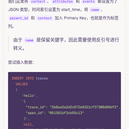
我们这里将
、
和
都设置为了
context
attributes
events
JSON 类型，时间索引设置为 start_time，将
、
name
和
加入 Primary Key，也就是作为标签
parent_id
context
列。
由于
是保留关键字，因此需要使用反引号进行
name
转义。
尝试插入数据：
sql
INSERT INTO
 traces
  VALUES
  (
     '
hello
'
,
     '
{
       "trace_id": "5b8aa5a2d2c872e8321cf37308d69df2",
       "span_id": "051581bf3cb55c13"
      }
'
,
      null
,