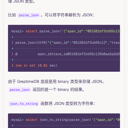
理 JSON 类型。
比如
，可以将字符串解析为 JSON：
parse_json
sql
mysql
>
 select
 parse_json(
'
{"span_id":"051581bf3cb55c13","t
+
---------------------------------------------------------
| parse_json(Utf8(
"
{
"
span_id
"
:
"
051581bf3cb55c13
"
,
"
trace_id
+
---------------------------------------------------------
| @          span_idtrace_id051581bf3cb55c135b8aa5a2d2c872
+
---------------------------------------------------------
1
 row
 in
 set
 (
0
.
01
 sec)
由于 GreptimeDB 底层是用 binary 类型来存储 JSON，
返回的是一个 binary 的结果。
parse_json
函数将 JSON 类型转为字符串：
json_to_string
sql
mysql
>
 select
 json_to_string(parse_json(
'
{"span_id":"05158
+
---------------------------------------------------------