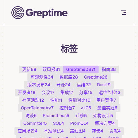
Skip to content
标签
更新
89
双周报
81
GreptimeDB
71
指南
38
可观测性
34
数据库
28
Greptime
26
版本发布
24
开源
24
运维
22
Rust
19
开发者
18
会议
17
集成
17
分享
15
运维监控
13
社区活动
12
性能
11
性能对比
10
用户案例
7
OpenTelemetry
7
控制台
7
v1.0
6
最佳实践
6
访谈
6
Prometheus
5
迁移
5
架构设计
5
Committer
5
SQL
4
PromQL
4
解决方案
4
应用场景
4
基准测试
4
路线图
4
存储
4
贡献
4