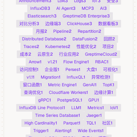
Announcement
3
Loki
3
Logs
3
IoT
3
安全
3
InfluxDB
3
AI Agent
3
MCP
3
AI
3
Elasticsearch
3
GreptimeDB Enterprise
3
对比分析
3
边缘端
3
ClickHouse
3
数据看板
3
月报
2
Pipeline
2
Repartition
2
Distributed Database
2
DataFusion
2
回顾
2
Traces
2
Kubernetes
2
性能优化
2
项目
2
成本
2
云原生
2
行业应用
2
GreptimeCloud
2
Arrow
1
v1.2
1
Flow Engine
1
RBAC
1
访问控制
1
企业版
1
Perses
1
大盘
1
可视化
1
v1.1
1
Migration
1
InfluxQL
1
异常检测
1
窗口函数
1
Metric Engine
1
GenAI
1
TopK
1
查询优化
1
Cloudflare Workers
1
边缘计算
1
gRPC
1
PostgreSQL
1
GPU
1
InfluxDB Line Protocol
1
LLM
1
Metrics
1
IoV
1
Time Series Database
1
Jaeger
1
High Cardinality
1
Parquet
1
TQL
1
社区
1
Trigger
1
Alerting
1
Wide Events
1