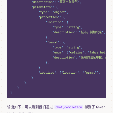
            "
description
"
:
 "
获取当前天气
"
,
            "
parameters
"
:
 {
                "
type
"
:
 "
object
"
,
                "
properties
"
:
 {
                    "
location
"
:
 {
                        "
type
"
:
 "
string
"
,
                        "
description
"
:
 "
城市，例如北京
"
,
                    },
                    "
format
"
:
 {
                        "
type
"
:
 "
string
"
,
                        "
enum
"
:
 [
"
celsius
"
,
 "
fahrenheit
"
],
                        "
description
"
:
 "
使用的温度单位。从所
                    },
                },
                "
required
"
:
 [
"
location
"
,
 "
format
"
],
            },
        },
    }
]
输出如下，可以看到我们通过
得到了 Qwen
chat_completion