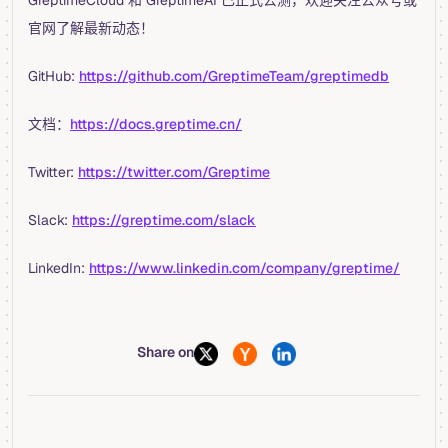
GreptimeCloud 和 GreptimeAI 已正式公测，欢迎关注公众号或
官网了解最新动态！
GitHub:
https://github.com/GreptimeTeam/greptimedb
文档：
https://docs.greptime.cn/
Twitter:
https://twitter.com/Greptime
Slack:
https://greptime.com/slack
LinkedIn:
https://www.linkedin.com/company/greptime/
Share on