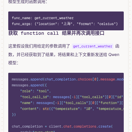
模型生成的函数调用：
plaintext
func_name: get_current_weather
func_args: {"location": "上海", "format": "celsius"}
获取 function call 结果并再次调用接口
这里假设我们用给定的参数调用了
函
get_current_weather
数，并已经获取到了结果，将结果和上下文重新发送给 Qwen
模型：
python
messages
.
append
(
chat_completion
.
choices
[
0
].
message
.
model_d
messages
.
append
({
    "
role
"
:
 "
tool
"
,
    "
tool_call_id
"
:
 messages
[-
1
][
"
tool_calls
"
][
0
][
"
id
"
],
    "
name
"
:
 messages
[-
1
][
"
tool_calls
"
][
0
][
"
function
"
][
"
nam
    "
content
"
:
 str
({
"
temperature
"
:
 "
10
"
,
 "
temperature_unit
})
chat_completion 
=
 client
.
chat
.
completions
.
create
(