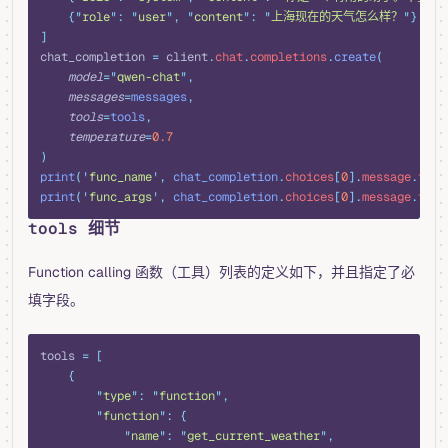
    {
"
role
"
:
 "
user
"
,
 "
content
"
:
 "
上海现在的天气怎么样？
"
}
]
chat_completion 
=
 client
.
chat
.
completions
.
create
(
    model
=
"
qwen-chat
"
,
    messages
=
messages
,
    tools
=
tools
,
    temperature
=
0.7
)
print
(
'
func_name
'
,
 chat_completion
.
choices
[
0
].
message
.
tool
print
(
'
func_args
'
,
 chat_completion
.
choices
[
0
].
message
.
tool
tools 细节
Function calling 函数（工具）列表的定义如下，并且指定了必
填字段。
python
tools 
=
 [
    {
        "
type
"
:
 "
function
"
,
        "
function
"
:
 {
            "
name
"
:
 "
get_current_weather
"
,