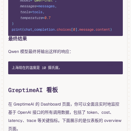
    model
=
"
qwen-chat
"
,
    messages
=
messages
,
    tools
=
tools
,
    temperature
=
0.7
)
print
(
chat_completion
.
choices
[
0
].
message
.
content
)
最终结果
Qwen 模型最终将输出这样的响应：
plaintext
上海现在的温度是 10 摄氏度。
GreptimeAI 看板
在 GreptimeAI 的 Dashboard 页面，你可以全面且实时地监控
基于 OpenAI 接口的所有调用数据，包括了 token、cost、
latency、trace 等关键指标。下面展示的是仪表板的 overview
页面。