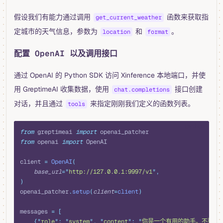
假设我们有能力通过调用
函数来获取指
get_current_weather
定城市的天气信息，参数为
和
。
location
format
配置 OpenAI 以及调用接口
通过 OpenAI 的 Python SDK 访问 Xinference 本地端口，并使
用 GreptimeAI 收集数据，使用
接口创建
chat.completions
对话，并且通过
来指定刚刚我们定义的函数列表。
tools
python
from
 greptimeai 
import
 openai_patcher
from
 openai 
import
 OpenAI
client 
=
 OpenAI
(
    base_url
=
"
http://127.0.0.1:9997/v1
"
,
)
openai_patcher
.
setup
(
client
=
client
)
messages 
=
 [
    {
"
role
"
:
 "
system
"
,
 "
content
"
:
 "
你是一个有用的助手。不要对