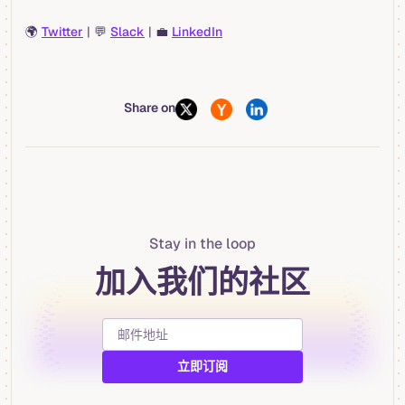
🌍
Twitter
| 💬
Slack
| 💼
LinkedIn
Share on
Stay in the loop
加入我们的社区