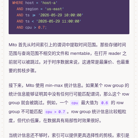
WHERE
 host 
=
 '
host-a
'
  AND
 region 
=
 '
us-east
'
  AND
 ts 
>=
 '
2026-05-29 10:00:00
'
  AND
 ts 
<
 '
2026-05-29 11:00:00
'
  AND
 cpu 
>
 0
.
7
;
Mito 首先从时间索引上的谓词中提取时间范围。那些存储时间
范围与查询范围不相交的文件和 memtable，在打开 reader 之
前就可以被跳过。对于时序数据来说，这通常是最廉价、也最重
要的剪枝步骤。
接下来，Mito 使用 min-max 统计信息。如果某个 row group 的
统计信息能够证明其中没有任何行可能匹配谓词，那么这个 row
group 就会被跳过。例如，一个
最大值为
的 row
cpu
0.6
group 不可能匹配
。row group 统计信息比较粗粒
cpu > 0.7
度，但代价低廉，在数据具有局部性时效果很好。
当统计信息还不够时，索引可以提供更具选择性的剪枝。索引是