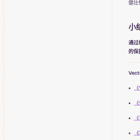
健壮
小
通过组
的保
Vec
《
《
《
《