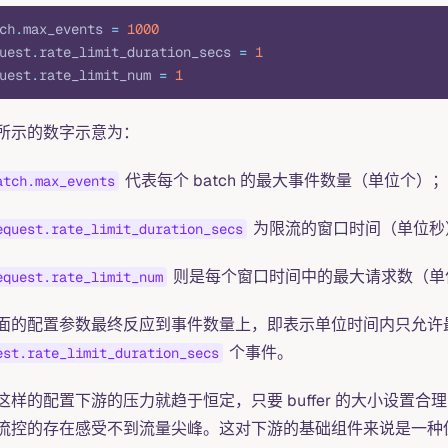
ch
.
max_events 
=
 1000
uest
.
rate_limit_duration_secs 
=
 1
uest
.
rate_limit_num 
=
 1
所示的数字示意为：
代表每个 batch 的最大事件数量（单位个）；
atch.max_events
为限流的窗口时间（单位秒
equest.rate_limit_duration_secs
则是每个窗口时间中的最大请求数（单
equest.rate_limit_num
面的配置参数最终反应到事件数量上，即表示单位时间内只允许
个事件。
est.rate_limit_duration_secs
这样的配置下游的压力就趋于恒定，只要 buffer 的大小设置合理
流控的存在感受不到流量尖峰。这对下游的基础组件来说是一种