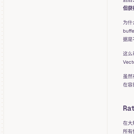
但获
为什
bu
据是
这么
Vec
虽然
在容
Ra
在大
所有