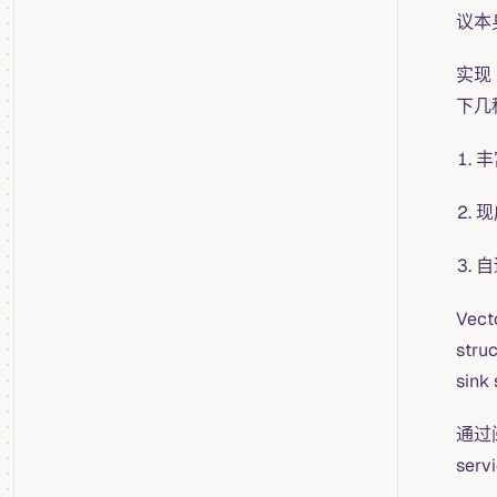
议本
实现
下几
丰
现
自
Vec
str
sin
通过
se