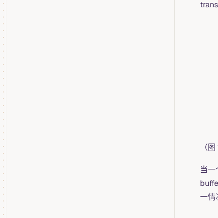
tra
（图 
当一个
bu
一情