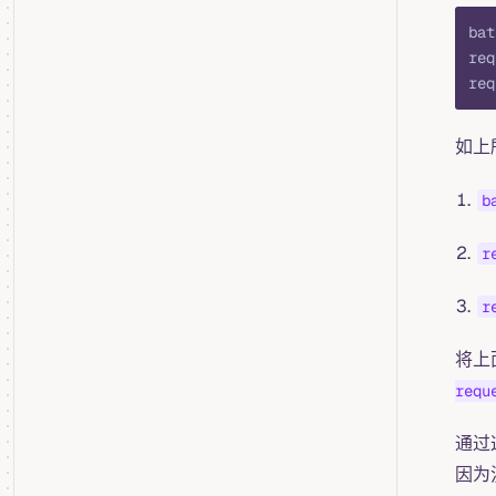
bat
req
req
如上
b
r
r
将上
requ
通过
因为