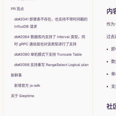
PR 亮点
内
db#2041 即使表不存在，也支持不带时间戳的
作为
InfluxDB 请求
过去
db#2064 数据库内支持了 Interval 类型，同
时 gRPC 通信层也对该类型进行了支持
即
db#2090 单机模式下支持 Truncate Table
数
db#2058 支持重写 RangeSelect Logical plan
单
新鲜事
新增官方 js-sdk
支持
关于 Greptime
社