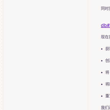
同时
db#
现在我
获
创
将
将
重
我们