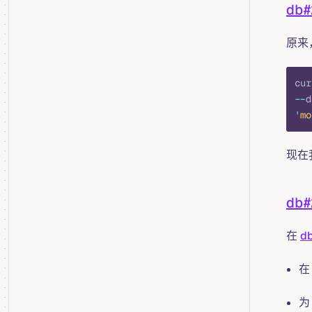
db#
原来
cur
--
d
'
mo
现在
db#
在
d
在
为 