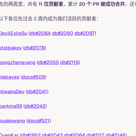
去的两周里，共有
11 位贡献者
，累计
20 个 PR 被成功合并
，还
以下各位在过去 2 周内成为我们活跃的贡献者：
evilExileSu
(
db#2084
db#2090
db#2097
)
tolbakov
(
db#2078
)
ongzhengyang
(
db#2055
db#2116
)
iebayes
(
docs#509
)
NiwakaDev
(
db#2041
)
parkma99
(
db#2042
)
quakewang
(
docs#521
)
QuenKar
(
db#1952
db#2043
db#2064
db#2117
db#2146
)