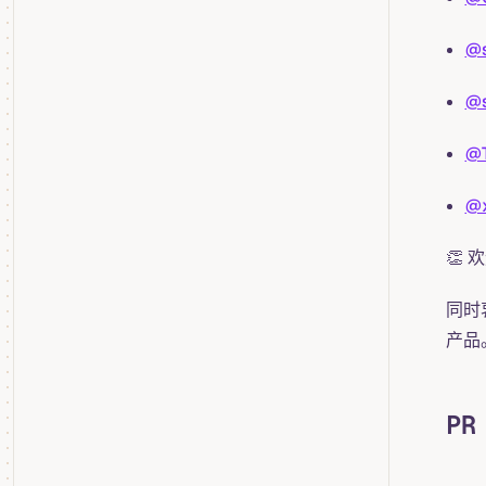
@s
@s
@T
@x
👏 
同时
产品
PR