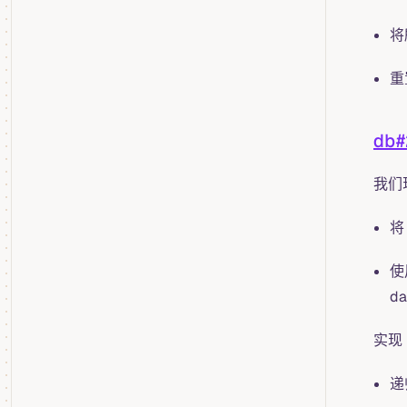
将
重
db#
我们现
将
使
d
实现 L
递