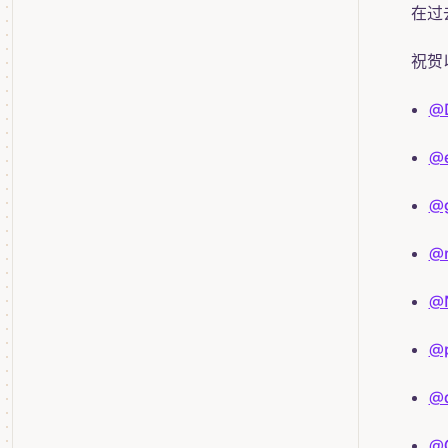
在过
祝贺
@D
@e
@g
@n
@
@
@
@