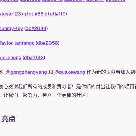
jcsjc123
(
gtctl#86
gtctl#119
)
unray-ley
(
db#2044
)
aylor-lagrange
(
db#2058
)
ie-zheng
(
db#2143
)
欢迎
@gongzhengyang
和
@quakewang
作为新的贡献者加入到
衷心感谢我们所有的成员和贡献者！是你们的付出让我们的项目得以成
。让我们一起努力，建立一个更棒的社区！
 亮点