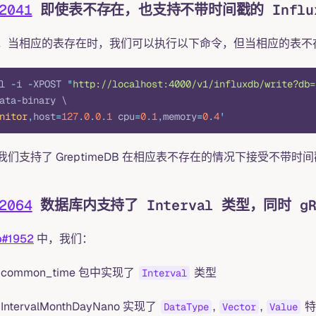
2041
即使表不存在，也支持不带时间戳的 Influx
，当相应的表存在时，我们可以执行以下命令，但当相应的表不
l 
-
i 
-
XPOST 
"
http://localhost:4000/v1/influxdb/write?db=
ata
-
binary \
nitor
,
host
=
127
.
0
.
0
.
1
 cpu
=
0
.
1
,
memory
=
0
.
4
'
我们支持了 GreptimeDB 在相应表不存在的情况下接受不带时间戳的 
2064
数据库内支持了 Interval 类型，同时 
b#1952
中，我们：
 common_time 包中实现了
类型
Interval
IntervalMonthDayNano 实现了
,
,
特
DataType
Vector
Value