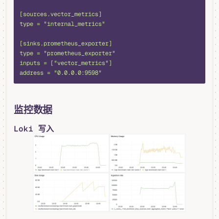
[sources.vector_metrics]
type = "internal_metrics"
[sinks.prometheus_exporter]
type = "prometheus_exporter"
inputs = ["vector_metrics"]
address = "0.0.0.0:9598"
监控数据
Loki 写入