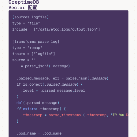
GreptimeDB
Vector 配置
c++
[
sources
.
logfile
]
type = "file"
include = ["/data/etcd_logs/output.json"]
[transforms.parse_log]
type = "remap"
inputs = ["logfile"]
source = '''
  . = parse_json!
(
.
message
)
  .parsed_message, err = parse_json
(
.
message
)
  if is_object
(
.
parsed_message
)
 {
    .level 
=
 .parsed_message
.
level
  }
  del
(
.parsed_message
)
  if
 exists
(
.timestamp
)
 {
    .timestamp 
=
 parse_timestamp
!(
.timestamp
,
 "
%Y-%m-
%d
T%H
  }
  .pod_name 
=
 .pod_name