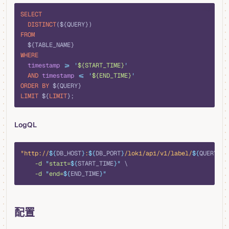
sql
SELECT
  DISTINCT
(${QUERY})
FROM
  ${TABLE_NAME}
WHERE
  timestamp
 >=
 '
${START_TIME}
'
  AND
 timestamp
 <=
 '
${END_TIME}
'
ORDER BY
 ${QUERY}
LIMIT
 ${
LIMIT
};
LogQL
bash
"http://
${
DB_HOST
}
:
${
DB_PORT
}
/loki/api/v1/label/
${
QUERY
}
/v
    -d
 "
start=
${
START_TIME
}"
 \
    -d
 "
end=
${
END_TIME
}"
配置