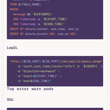
FROM
 ${TABLE_NAME}
WHERE
  message
 @@ 
'
${KEYWORD}
'
  AND
 timestamp
 >=
 '
${START_TIME}
'
  AND
 timestamp
 <=
 '
${END_TIME}
'
GROUP BY
 minute_bucket, pod_name, pod_ip
ORDER BY
 minute_bucket 
ASC
, pod_ip 
ASC
;
LogQL
bash
"http://
${
DB_HOST
}
:
${
DB_PORT
}
/loki/api/v1/query_range"
 \
    -d
 '
count_over_time({level="info"} |= `${QUERY}` [1m])
    -d
 "
direction=backward
"
 \
    -d
 "
start=
${
START_TIME
}"
 \
    -d
 "
end=
${
END_TIME
}"
Top error warn pods
SQL