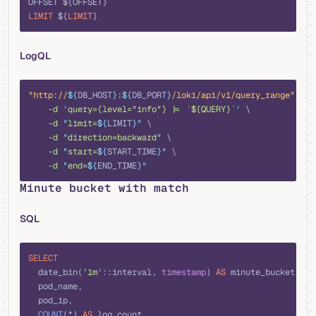
OFFSET ${OFFSET}
LIMIT
 ${
LIMIT
}
LogQL
bash
"http://
${
DB_HOST
}
:
${
DB_PORT
}
/loki/api/v1/query_range"
 \
    -d
 '
query={level="info"} |= `${QUERY}`
'
 \
    -d
 "
limit=
${
LIMIT
}"
 \
    -d
 "
direction=backward
"
 \
    -d
 "
start=
${
START_TIME
}"
 \
    -d
 "
end=
${
END_TIME
}"
Minute bucket with match
SQL
sql
SELECT
  date_bin(
'
1m
'
::interval, 
timestamp
) 
AS
 minute_bucket,
  pod_name,
  pod_ip,
  COUNT
(
*
) 
AS
 log_count