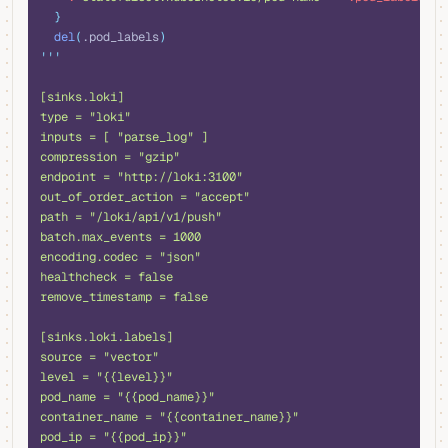
  }
  del
(
.pod_labels
)
'''
[sinks.loki]
type = "loki"
inputs = [ "parse_log" ]
compression = "gzip"
endpoint = "http://loki:3100"
out_of_order_action = "accept"
path = "/loki/api/v1/push"
batch.max_events = 1000
encoding.codec = "json"
healthcheck = false
remove_timestamp = false
[sinks.loki.labels]
source = "vector"
level = "{{level}}"
pod_name = "{{pod_name}}"
container_name = "{{container_name}}"
pod_ip = "{{pod_ip}}"