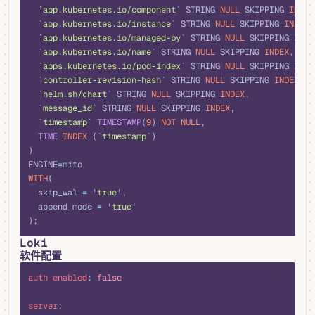
  `
app.kubernetes.io/component
`
 STRING 
NULL
 SKIPPING 
INDEX
  `
app.kubernetes.io/instance
`
 STRING 
NULL
 SKIPPING 
INDEX
,
  `
app.kubernetes.io/managed-by
`
 STRING 
NULL
 SKIPPING 
INDE
  `
app.kubernetes.io/name
`
 STRING 
NULL
 SKIPPING 
INDEX
,
  `
apps.kubernetes.io/pod-index
`
 STRING 
NULL
 SKIPPING 
INDE
  `
controller-revision-hash
`
 STRING 
NULL
 SKIPPING 
INDEX
,
  `
helm.sh/chart
`
 STRING 
NULL
 SKIPPING 
INDEX
,
  `
message_id
`
 STRING 
NULL
 SKIPPING 
INDEX
,
  `
timestamp
`
 TIMESTAMP
(
9
) 
NOT NULL
,
  TIME
 INDEX
 (
`
timestamp
`
)
)
ENGINE
=
mito
WITH
(
  skip_wal 
=
 '
true
'
,
  append_mode 
=
 '
true
'
);
Loki
软件配置
yaml
auth_enabled
:
 false
server
: