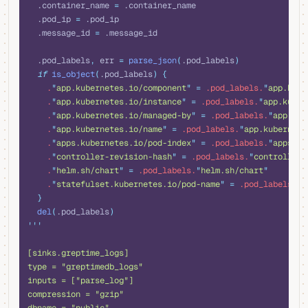
  .container_name 
=
 .container_name
  .pod_ip 
=
 .pod_ip
  .message_id 
=
 .message_id
  .pod_labels
,
 err 
=
 parse_json
(
.pod_labels
)
  if
 is_object
(
.pod_labels
)
 {
    .
"
app.kubernetes.io/component
"
 =
 .pod_labels.
"
app.kube
    .
"
app.kubernetes.io/instance
"
 =
 .pod_labels.
"
app.kuber
    .
"
app.kubernetes.io/managed-by
"
 =
 .pod_labels.
"
app.kub
    .
"
app.kubernetes.io/name
"
 =
 .pod_labels.
"
app.kubernete
    .
"
apps.kubernetes.io/pod-index
"
 =
 .pod_labels.
"
apps.ku
    .
"
controller-revision-hash
"
 =
 .pod_labels.
"
controller-
    .
"
helm.sh/chart
"
 =
 .pod_labels.
"
helm.sh/chart
"
    .
"
statefulset.kubernetes.io/pod-name
"
 =
 .pod_labels.
"
s
  }
  del
(
.pod_labels
)
'''
[sinks.greptime_logs]
type = "greptimedb_logs"
inputs = ["parse_log"]
compression = "gzip"