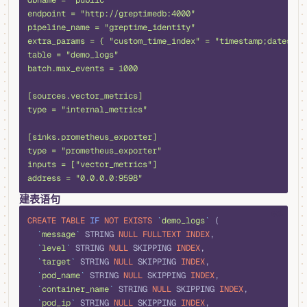
dbname = "public"
endpoint = "http://greptimedb:4000"
pipeline_name = "greptime_identity"
extra_params = { "custom_time_index" = "timestamp;datestr;
table = "demo_logs"
batch.max_events = 1000
[sources.vector_metrics]
type = "internal_metrics"
[sinks.prometheus_exporter]
type = "prometheus_exporter"
inputs = ["vector_metrics"]
address = "0.0.0.0:9598"
建表语句
sql
CREATE
 TABLE
 IF
 NOT
 EXISTS
 `
demo_logs
`
 (
  `
message
`
 STRING 
NULL
 FULLTEXT
 INDEX
,
  `
level
`
 STRING 
NULL
 SKIPPING 
INDEX
,
  `
target
`
 STRING 
NULL
 SKIPPING 
INDEX
,
  `
pod_name
`
 STRING 
NULL
 SKIPPING 
INDEX
,
  `
container_name
`
 STRING 
NULL
 SKIPPING 
INDEX
,
  `
pod_ip
`
 STRING 
NULL
 SKIPPING 
INDEX
,