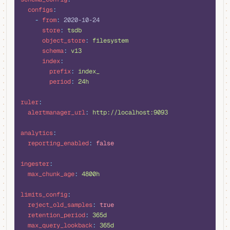
  configs
:
    -
 from
:
 2020-10-24
      store
:
 tsdb
      object_store
:
 filesystem
      schema
:
 v13
      index
:
        prefix
:
 index_
        period
:
 24h
ruler
:
  alertmanager_url
:
 http://localhost:9093
analytics
:
  reporting_enabled
:
 false
ingester
:
  max_chunk_age
:
 4800h
limits_config
:
  reject_old_samples
:
 true
  retention_period
:
 365d
  max_query_lookback
:
 365d