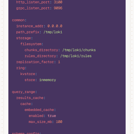
  http_listen_port
:
 3100
  grpc_listen_port
:
 9096
common
:
  instance_addr
:
 0.0.0.0
  path_prefix
:
 /tmp/loki
  storage
:
    filesystem
:
      chunks_directory
:
 /tmp/loki/chunks
      rules_directory
:
 /tmp/loki/rules
  replication_factor
:
 1
  ring
:
    kvstore
:
      store
:
 inmemory
query_range
:
  results_cache
:
    cache
:
      embedded_cache
:
        enabled
:
 true
        max_size_mb
:
 100
schema_config
: