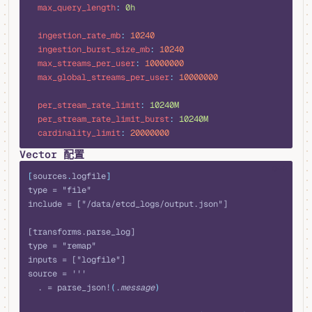
  max_query_length
:
 0h
  ingestion_rate_mb
:
 10240
  ingestion_burst_size_mb
:
 10240
  max_streams_per_user
:
 10000000
  max_global_streams_per_user
:
 10000000
  per_stream_rate_limit
:
 10240M
  per_stream_rate_limit_burst
:
 10240M
  cardinality_limit
:
 20000000
Vector 配置
c++
[
sources
.
logfile
]
type = "file"
include = ["/data/etcd_logs/output.json"]
[transforms.parse_log]
type = "remap"
inputs = ["logfile"]
source = '''
  . = parse_json!
(
.
message
)