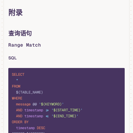
附录
查询语句
Range Match
SQL
sql
SELECT
  *
FROM
  ${TABLE_NAME}
WHERE
  message
 @@ 
'
${KEYWORD}
'
  AND
 timestamp
 >=
 '
${START_TIME}
'
  AND
 timestamp
 <=
 '
${END_TIME}
'
ORDER BY
  timestamp
 DESC