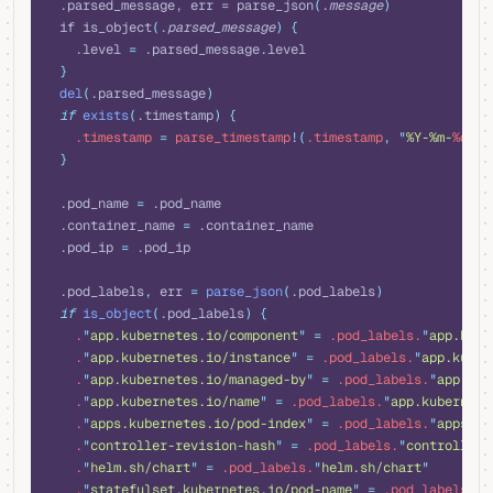
  .parsed_message, err = parse_json
(
.
message
)
  if is_object
(
.
parsed_message
)
 {
    .level 
=
 .parsed_message
.
level
  }
  del
(
.parsed_message
)
  if
 exists
(
.timestamp
)
 {
    .timestamp 
=
 parse_timestamp
!(
.timestamp
,
 "
%Y-%m-
%d
T%H
  }
  .pod_name 
=
 .pod_name
  .container_name 
=
 .container_name
  .pod_ip 
=
 .pod_ip
  .pod_labels
,
 err 
=
 parse_json
(
.pod_labels
)
  if
 is_object
(
.pod_labels
)
 {
    .
"
app.kubernetes.io/component
"
 =
 .pod_labels.
"
app.kube
    .
"
app.kubernetes.io/instance
"
 =
 .pod_labels.
"
app.kuber
    .
"
app.kubernetes.io/managed-by
"
 =
 .pod_labels.
"
app.kub
    .
"
app.kubernetes.io/name
"
 =
 .pod_labels.
"
app.kubernete
    .
"
apps.kubernetes.io/pod-index
"
 =
 .pod_labels.
"
apps.ku
    .
"
controller-revision-hash
"
 =
 .pod_labels.
"
controller-
    .
"
helm.sh/chart
"
 =
 .pod_labels.
"
helm.sh/chart
"
    .
"
statefulset.kubernetes.io/pod-name
"
 =
 .pod_labels.
"
s