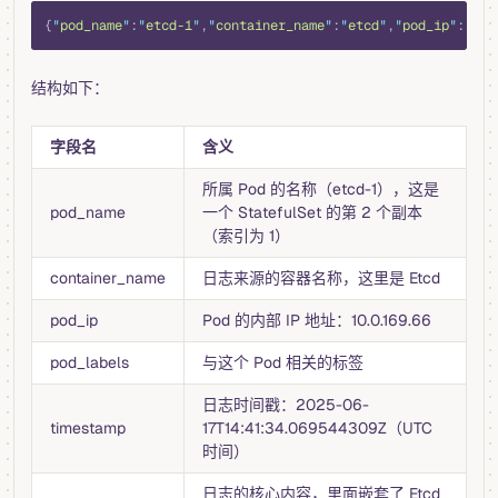
sql
{
"
pod_name
"
:
"
etcd-1
"
,
"
container_name
"
:
"
etcd
"
,
"
pod_ip
"
:
"
10.
结构如下：
字段名
含义
所属 Pod 的名称（etcd-1），这是
pod_name
一个 StatefulSet 的第 2 个副本
（索引为 1）
container_name
日志来源的容器名称，这里是 Etcd
pod_ip
Pod 的内部 IP 地址：10.0.169.66
pod_labels
与这个 Pod 相关的标签
日志时间戳：2025-06-
timestamp
17T14:41:34.069544309Z（UTC
时间）
日志的核心内容，里面嵌套了 Etcd