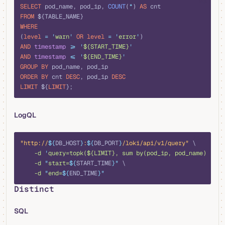
sql
SELECT
 pod_name, pod_ip, 
COUNT
(
*
) 
AS
 cnt
FROM
 ${TABLE_NAME}
WHERE
(
level
 =
 '
warn
'
 OR
 level
 =
 '
error
'
)
AND
 timestamp
 >=
 '
${START_TIME}
'
AND
 timestamp
 <=
 '
${END_TIME}
'
GROUP BY
 pod_name, pod_ip
ORDER BY
 cnt 
DESC
, pod_ip 
DESC
LIMIT
 ${
LIMIT
};
LogQL
bash
"http://
${
DB_HOST
}
:
${
DB_PORT
}
/loki/api/v1/query"
 \
    -d
 '
query=topk(${LIMIT}, sum by(pod_ip, pod_name) (cou
    -d
 "
start=
${
START_TIME
}"
 \
    -d
 "
end=
${
END_TIME
}"
Distinct
SQL