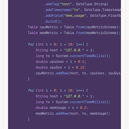
                .
addTag
(
"
host
"
,
 DataType
.
String
)
                .
addTimestamp
(
"
ts
"
,
 DataType
.
TimestampMill
                .
addField
(
"
mem_usage
"
,
 DataType
.
Float64
)
                .
build
();
        Table
 cpuMetric 
=
 Table
.
from
(
cpuMetricSchema
);
        Table
 memMetric 
=
 Table
.
from
(
memMetricSchema
);
        for
 (
int
 i 
=
 0
;
 i 
<
 10
;
 i
++)
 {
            String
 host 
=
 "
127.0.0.
"
 +
 i
;
            long
 ts 
=
 System
.
currentTimeMillis
();
            double
 cpuUser 
=
 i 
+
 0.1
;
            double
 cpuSys 
=
 i 
+
 0.12
;
            cpuMetric
.
addRow
(
host
,
 ts
,
 cpuUser
,
 cpuSys
);
        }
        for
 (
int
 i 
=
 0
;
 i 
<
 10
;
 i
++)
 {
            String
 host 
=
 "
127.0.0.
"
 +
 i
;
            long
 ts 
=
 System
.
currentTimeMillis
();
            double
 memUsage 
=
 i 
+
 0.2
;
            memMetric
.
addRow
(
host
,
 ts
,
 memUsage
);
        }