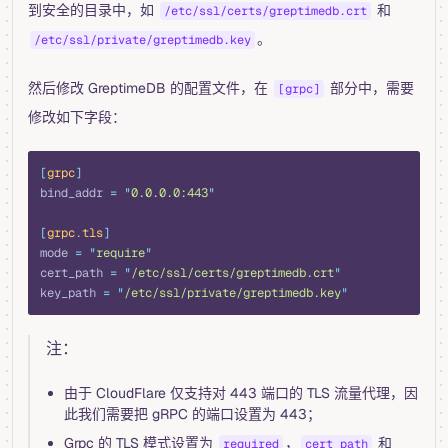
到安全的目录中，如
和
/etc/ssl/certs/greptimedb.crt
。
/etc/ssl/private/greptimedb.key
然后修改 GreptimeDB 的配置文件，在
部分中，需要
[grpc]
修改如下字段：
toml
[
grpc
]
bind_addr 
=
 "
0.0.0.0:443
"
[
grpc
.
tls
]
mode 
=
 "
require
"
cert_path 
=
 "
/etc/ssl/certs/greptimedb.crt
"
key_path 
=
 "
/etc/ssl/private/greptimedb.key
"
注：
由于 CloudFlare 仅支持对 443 端口的 TLS 流量代理，因
此我们需要把 gRPC 的端口设置为 443；
Grpc 的 TLS 模式设置为
，
和
required
cert_path