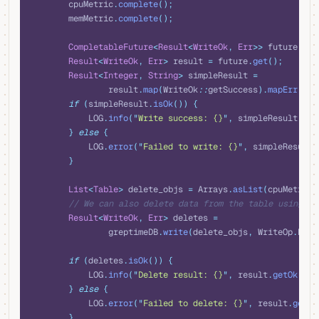
        cpuMetric
.
complete
();
        memMetric
.
complete
();
        CompletableFuture
<
Result
<
WriteOk
,
 Err
>>
 future 
=
 g
        Result
<
WriteOk
,
 Err
>
 result 
=
 future
.
get
();
        Result
<
Integer
,
 String
>
 simpleResult 
=
                result
.
map
(
WriteOk
::
getSuccess
).
mapErr
(
err
        if
 (
simpleResult
.
isOk
())
 {
            LOG
.
info
(
"
Write success: {}
"
,
 simpleResult
.
get
        }
 else
 {
            LOG
.
error
(
"
Failed to write: {}
"
,
 simpleResult
.
        }
        List
<
Table
>
 delete_objs 
=
 Arrays
.
asList
(
cpuMetric
.
        // We can also delete data from the table using th
        Result
<
WriteOk
,
 Err
>
 deletes 
=
                greptimeDB
.
write
(
delete_objs
,
 WriteOp
.
Dele
        if
 (
deletes
.
isOk
())
 {
            LOG
.
info
(
"
Delete result: {}
"
,
 result
.
getOk
());
        }
 else
 {
            LOG
.
error
(
"
Failed to delete: {}
"
,
 result
.
getEr
        }