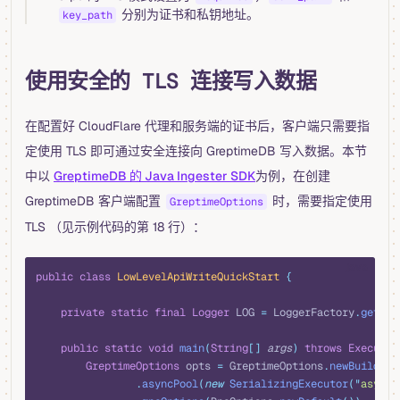
分别为证书和私钥地址。
key_path
使用安全的 TLS 连接写入数据
在配置好 CloudFlare 代理和服务端的证书后，客户端只需要指
定使用 TLS 即可通过安全连接向 GreptimeDB 写入数据。本节
中以
GreptimeDB 的 Java Ingester SDK
为例，在创建
GreptimeDB 客户端配置
时，需要指定使用
GreptimeOptions
TLS （见示例代码的第 18 行）：
java
public
 class
 LowLevelApiWriteQuickStart
 {
    private
 static
 final
 Logger
 LOG 
=
 LoggerFactory
.
getLog
    public
 static
 void
 main
(
String
[]
 args
)
 throws
 Executio
        GreptimeOptions
 opts 
=
 GreptimeOptions
.
newBuilder
(
                .
asyncPool
(
new
 SerializingExecutor
(
"
async_