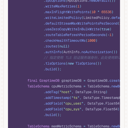
                .
rpcOptions
(
RpcOptions
.
newDefault
())
                .
writeMaxRetries
(
1
)
                .
maxInFlightWritePoints
(
10
 *
 65536
)
                .
writeLimitedPolicy
(
LimitedPolicy
.
defaultW
                .
defaultStreamMaxWritePointsPerSecond
(
10
 *
                .
useZeroCopyWriteInBulkWrite
(true)
                .
routeTableRefreshPeriodSeconds
(-
1
)
                .
checkHealthTimeoutMs
(
1000
)
                .
router
(null)
                .
authInfo
(
AuthInfo
.
noAuthorization
())
                // 指定使用 TLS 验证服务端身份，此处使用默认
                .
tlsOptions
(
new
 TlsOptions
())
                .
build
();
        final
 GreptimeDB
 greptimeDB 
=
 GreptimeDB
.
create
(
op
        TableSchema
 cpuMetricSchema 
=
 TableSchema
.
newBuild
                .
addTag
(
"
host
"
,
 DataType
.
String
)
                .
addTimestamp
(
"
ts
"
,
 DataType
.
TimestampMill
                .
addField
(
"
cpu_user
"
,
 DataType
.
Float64
)
                .
addField
(
"
cpu_sys
"
,
 DataType
.
Float64
)
                .
build
();
        TableSchema
 memMetricSchema 
=
 TableSchema
.
newBuild