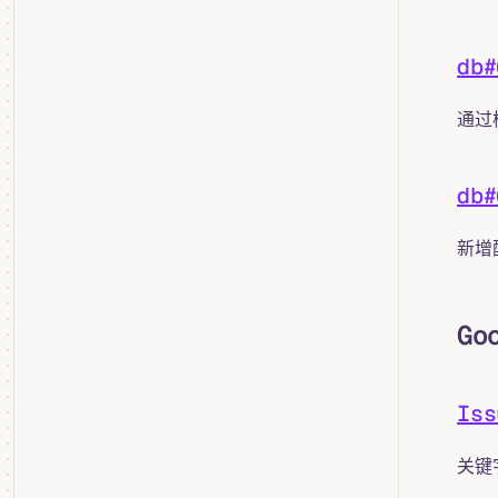
db
通过
db
新增配
Go
Is
关键