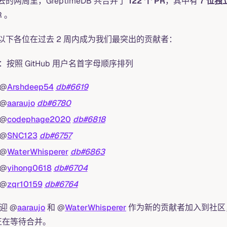
去的两周里，GreptimeDB 共合并了
122 个 PR
，其中有
7 位
R 。
以下各位在过去 2 周内成为我们最突出的贡献者：
：按照 GitHub 用户名首字母顺序排列
@
Arshdeep54
db#6619
@
aaraujo
db#6780
@
codephage2020
db#6818
@
SNC123
db#6757
@
WaterWhisperer
db#6863
@
yihong0618
db#6704
@
zqr10159
db#6764
欢迎 @
aaraujo
和 @
WaterWhisperer
作为新的贡献者加入到社区
 正在等待合并。