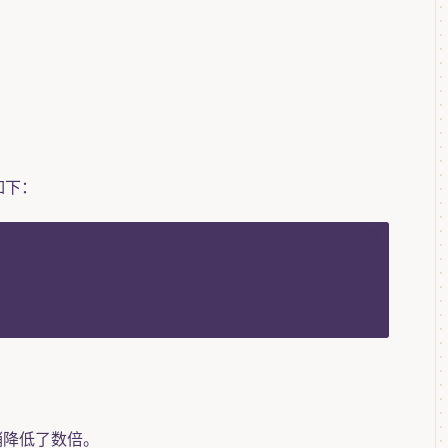
如下：
sql
销降低了数倍。