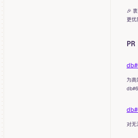
🎉
更优
PR
db
为高效
db
db
对无