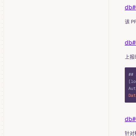
db
该 
db
上报
## 
[lo
Aut
Dat
db
针对