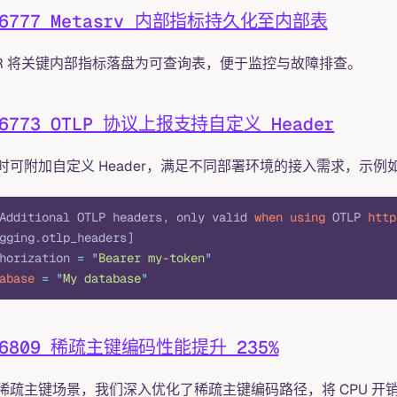
#6777 Metasrv 内部指标持久化至内部表
PR 将关键内部指标落盘为可查询表，便于监控与故障排查。
#6773 OTLP 协议上报支持自定义 Header
时可附加自定义 Header，满足不同部署环境的接入需求，示例
Additional OTLP headers, only valid 
when
 using
 OTLP 
http
gging.otlp_headers]
horization 
=
 "
Bearer my-token
"
abase
 =
 "
My database
"
#6809 稀疏主键编码性能提升 235%
稀疏主键场景，我们深入优化了稀疏主键编码路径，将 CPU 开