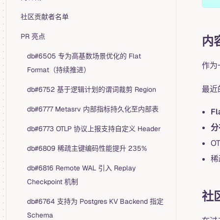
社区贡献者名单
PR 亮点
内
db#6505 专为高基数场景优化的 Flat
作为
Format（持续推进）
最近
db#6752 基于逻辑计划的谓词裁剪 Region
db#6777 Metasrv 内部指标持久化至内部表
Fl
分
db#6773 OTLP 协议上报支持自定义 Header
O
db#6809 稀疏主键编码性能提升 235%
稀
db#6816 Remote WAL 引入 Replay
Checkpoint 机制
社
db#6764 支持为 Postgres KV Backend 指定
Schema