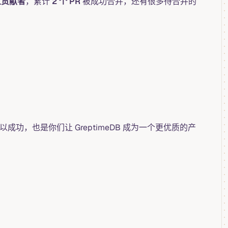
立贡献者
，累计
2 个 PR
被成功合并，还有很多待合并的
功，也是你们让 GreptimeDB 成为一个更优质的产