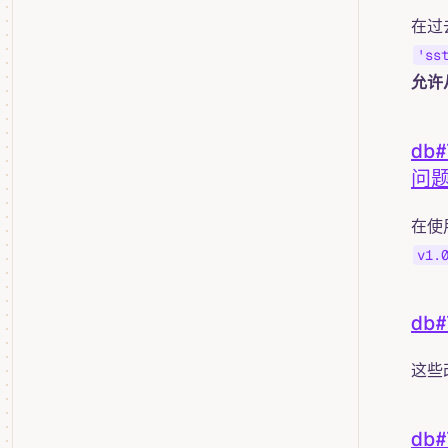
在过
'ss
允许从
db
问
在使
v1.
db#
这些
db#