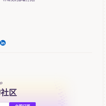
op
的社区