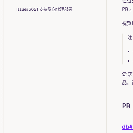
在过
PR 
Issue#6621 支持反向代理部署
祝贺
注
👏
品。
PR
db