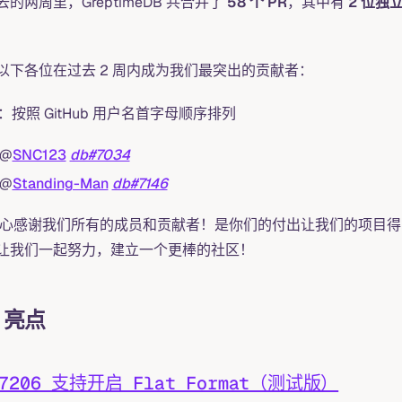
去的两周里，GreptimeDB 共合并了
58 个 PR
，其中有
2 位独
。
以下各位在过去 2 周内成为我们最突出的贡献者：
：按照 GitHub 用户名首字母顺序排列
@
SNC123
db#7034
@
Standing-Man
db#7146
 衷心感谢我们所有的成员和贡献者！是你们的付出让我们的项目得以成
让我们一起努力，建立一个更棒的社区！
 亮点
#7206 支持开启 Flat Format（测试版）