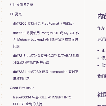
社区贡献者名单
PR 亮点
内
db#7206 支持开启 Flat Format（测试版）
作为
db#7199 修复使用 PostgreSQL 或 MySQL 作
最近
为 Metasrv backend 时可能导致状态错误的
问题
正
db#7213 db#7243 提升 COPY DATABASE 和
修
分区读取时操作的并行度
修
db#7224 db#7239 修复 compaction 有时不
我们
生效的问题
Good First Issue
社
Issue#6334 完善 KILL 对 INSERT INTO
SELECT 查询的支持