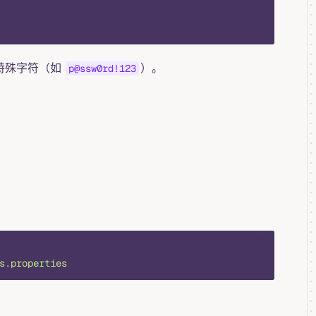
特殊字符（如
）。
p@ssw0rd!123
bash
s.properties