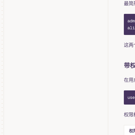
最简
adm
ali
这两
带
在用
use
权限
权