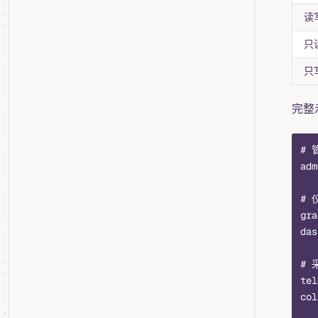
读
只
只
完整
# 
adm
# 
gra
das
# 
tel
col