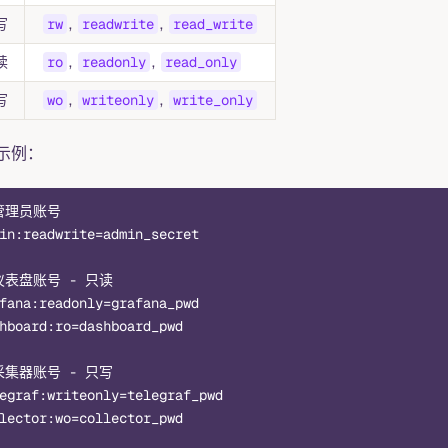
写
rw
,
readwrite
,
read_write
读
ro
,
readonly
,
read_only
写
wo
,
writeonly
,
write_only
示例：
管理员账号
in:readwrite=admin_secret
仪表盘账号 - 只读
fana:readonly=grafana_pwd
hboard:ro=dashboard_pwd
采集器账号 - 只写
egraf:writeonly=telegraf_pwd
lector:wo=collector_pwd