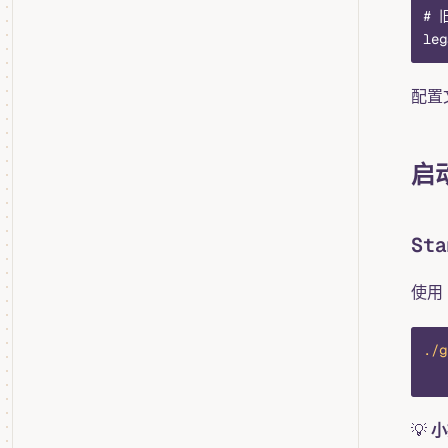
# 
leg
配置
启
St
使用
./g
   
💡
小