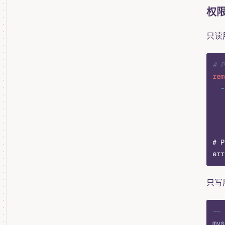
权
只读用
# 
rem
  -
   
   
   
# 
err
只写
--
mys