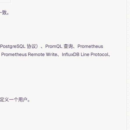
一致。
reSQL 协议）、PromQL 查询、Prometheus
etheus Remote Write、InfluxDB Line Protocol、
定义一个用户。