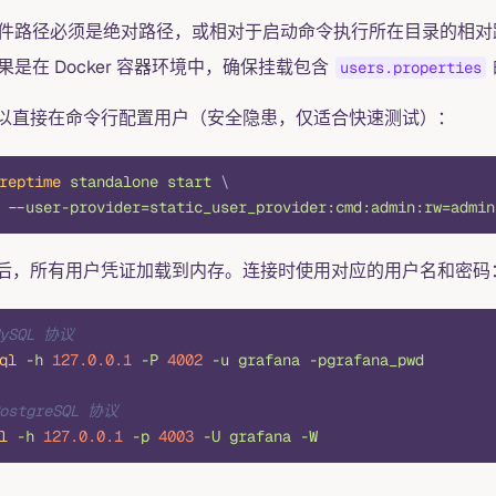
件路径必须是绝对路径，或相对于启动命令执行所在目录的相对
果是在 Docker 容器环境中，确保挂载包含
users.properties
以直接在命令行配置用户（安全隐患，仅适合快速测试）：
reptime
 standalone
 start
 \
 --user-provider=static_user_provider:cmd:admin:rw=admin
后，所有用户凭证加载到内存。连接时使用对应的用户名和密码
MySQL 协议
ql
 -h
 127.0.0.1
 -P
 4002
 -u
 grafana
 -pgrafana_pwd
PostgreSQL 协议
l
 -h
 127.0.0.1
 -p
 4003
 -U
 grafana
 -W