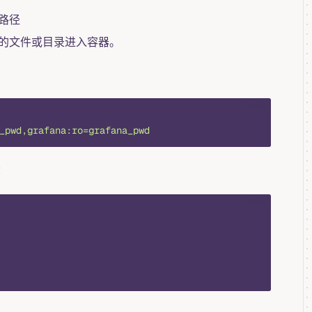
路径
的文件或目录进入容器。
bash
_pwd,grafana:ro=grafana_pwd
：
bash