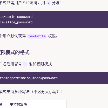
形式只需用户名和密码，用
分隔：
=
in=admin_password
ce=alice_password
个用户默认获得
权限。
readwrite
权限模式的格式
户名后用冒号
附加权限模式：
:
rname:permission_mode=password
模式支持多种写法（不区分大小写）：
限
支持的写法