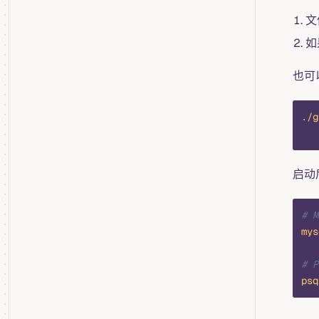
文
如
也可
./g
   
启动
# 
mys
# 
psq