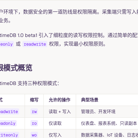
户环境下，数据安全的第一道防线是权限隔离。采集端只需写入
业务。
eptimeDB 1.0 beta1 引入了细粒度的读写权限控制。通过
或
权限，实现最小权限原则。
teonly
readwrite
限模式概览
ptimeDB 支持三种权限模式：
式
缩写
允许的操作
典型场景
eadwrite
rw
读取 + 写入
管理员、开发环境
eadonly
ro
仅读取
仪表盘、报表系统、只读副本
riteonly
wo
仅写入
数据采集器、IoT 设备、日志