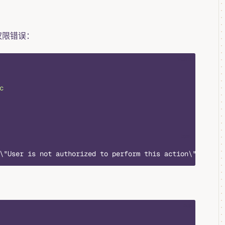
到权限错误：
yaml
c
text
\"User is not authorized to perform this action\"}"
sql