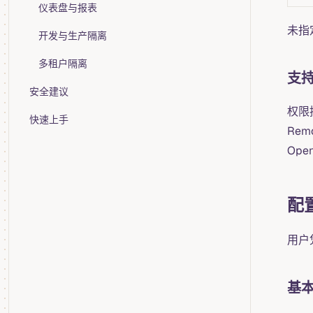
仪表盘与报表
未指
开发与生产隔离
多租户隔离
支
安全建议
权限控
快速上手
Remo
Open
配
用户
基