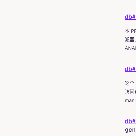
db#
本 
滤器
AN
db#
这个 
访问
ma
db#
gen