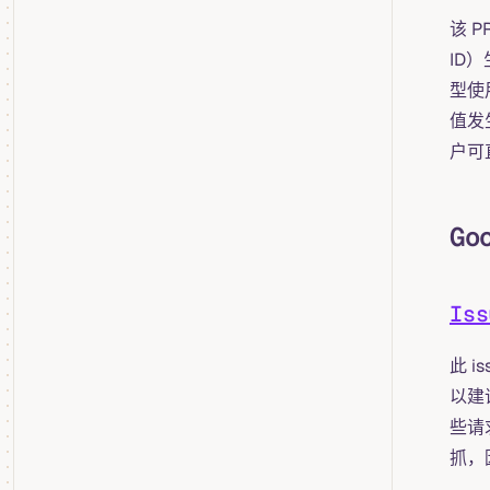
该 P
ID
型使用
值发
户可
Go
Iss
此 
以建
些请求
抓，