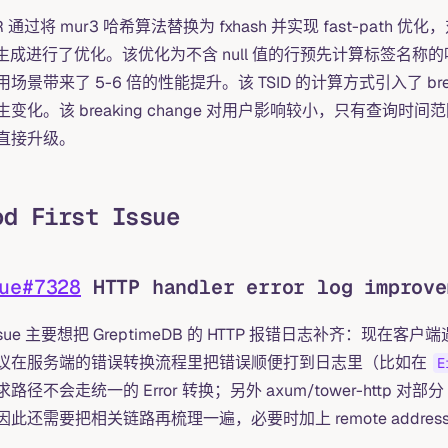
R 通过将 mur3 哈希算法替换为 fxhash 并实现 fast-path 优化，对 Gre
）生成进行了优化。该优化为不含 null 值的行预先计算标签名称的
场景带来了 5-6 倍的性能提升。该 TSID 的计算方式引入了 bre
生变化。该 breaking change 对用户影响较小，只有查询时
直接升级。
od First Issue
ue#7328
HTTP handler error log improve
issue 主要想把 GreptimeDB 的 HTTP 报错日志补齐：现
议在服务端的错误转换流程里把错误顺便打到日志里（比如在
E
路径不会走统一的 Error 转换；另外 axum/tower-http 对部
因此还需要把相关链路再梳理一遍，必要时加上 remote addre