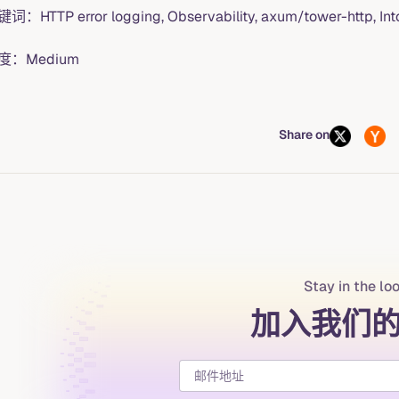
词：HTTP error logging, Observability, axum/tower-http, In
度：Medium
Share on
Stay in the lo
加入我们