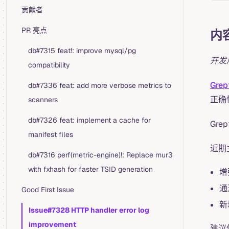
贡献者
PR 亮点
内
db#7315 feat!: improve mysql/pg
开发周
compatibility
Grep
db#7336 feat: add more verbose metrics to
正确
scanners
db#7326 feat: implement a cache for
Gr
manifest files
近期
db#7316 perf(metric-engine)!: Replace mur3
with fxhash for faster TSID generation
增
通
Good First Issue
新
Issue#7328 HTTP handler error log
improvement
建议