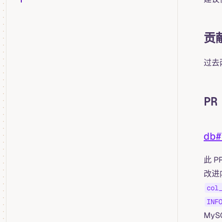
贡
过去
PR
db#
此 P
改进
col
INF
MyS