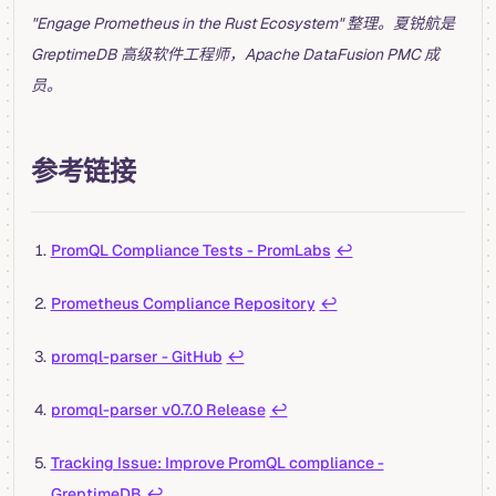
"Engage Prometheus in the Rust Ecosystem" 整理。夏锐航是
GreptimeDB 高级软件工程师，Apache DataFusion PMC 成
员。
参考链接
PromQL Compliance Tests - PromLabs
↩︎
Prometheus Compliance Repository
↩︎
promql-parser - GitHub
↩︎
promql-parser v0.7.0 Release
↩︎
Tracking Issue: Improve PromQL compliance -
GreptimeDB
↩︎