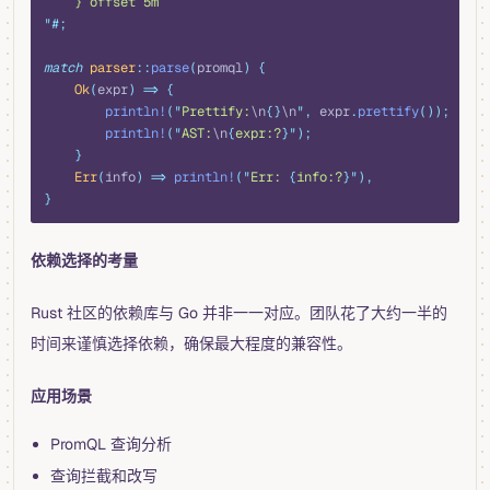
    } offset 5m
"#
;
match
 parser
::
parse
(
promql
)
 {
    Ok
(
expr
)
 =>
 {
        println!
(
"
Prettify:
\n
{}
\n
"
,
 expr
.
prettify
());
        println!
(
"
AST:
\n
{
expr:?
}"
);
    }
    Err
(
info
)
 =>
 println!
(
"
Err: 
{
info:?
}"
),
}
依赖选择的考量
Rust 社区的依赖库与 Go 并非一一对应。团队花了大约一半的
时间来谨慎选择依赖，确保最大程度的兼容性。
应用场景
PromQL 查询分析
查询拦截和改写